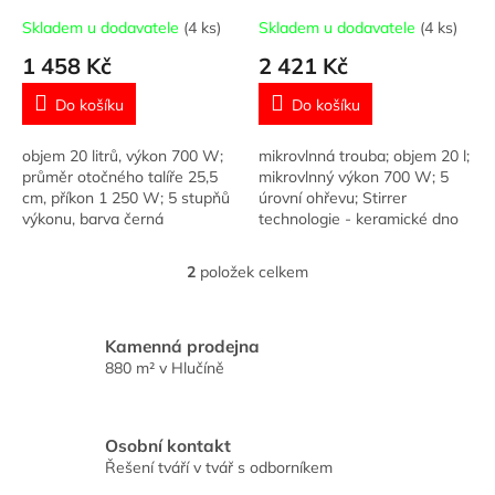
t
Skladem u dodavatele
(4 ks)
Skladem u dodavatele
(4 ks)
ů
1 458 Kč
2 421 Kč
Do košíku
Do košíku
objem 20 litrů, výkon 700 W;
mikrovlnná trouba; objem 20 l;
průměr otočného talíře 25,5
mikrovlnný výkon 700 W; 5
cm, příkon 1 250 W; 5 stupňů
úrovní ohřevu; Stirrer
výkonu, barva černá
technologie - keramické dno
bez otočného talíře; 9
automatických programů;
2
položek celkem
O
Keramická vnitřní...
v
l
á
Kamenná prodejna
d
880 m² v Hlučíně
a
c
í
Osobní kontakt
p
Řešení tváří v tvář s odborníkem
r
v