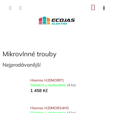
Přejít
NÁKU
na
obsah
KOŠÍK
Mikrovlnné trouby
Nejprodávanější
Hisense H20MOBP1
Skladem u dodavatele
(4 ks)
1 458 Kč
Hisense H20MOBS4HS
Skladem u dodavatele
(4 ks)