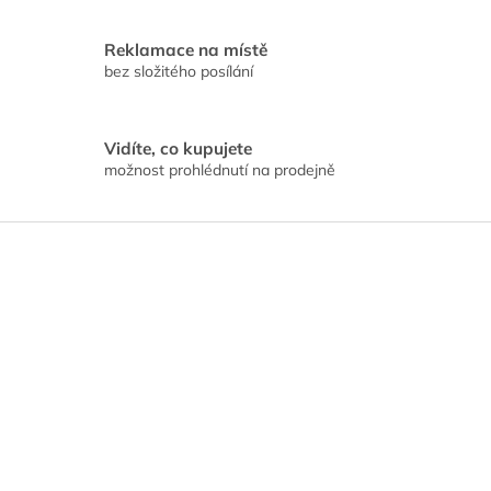
k
y
Reklamace na místě
v
bez složitého posílání
ý
p
i
s
Vidíte, co kupujete
u
možnost prohlédnutí na prodejně
Z
á
p
a
t
í