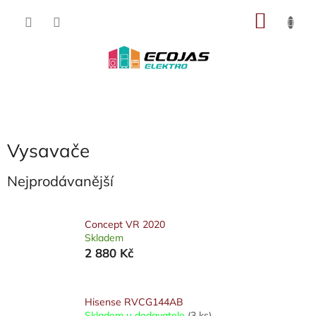
Přejít
NÁKU
na
obsah
KOŠÍK
Vysavače
Nejprodávanější
Concept VR 2020
Skladem
2 880 Kč
Hisense RVCG144AB
Skladem u dodavatele
(3 ks)