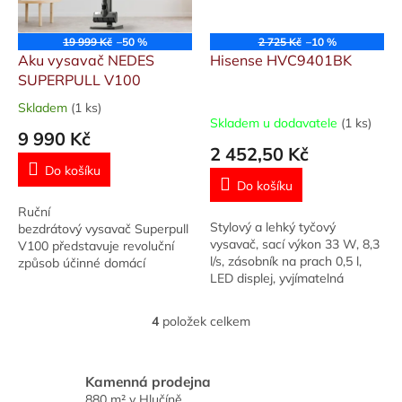
19 999 Kč
–50 %
2 725 Kč
–10 %
Aku vysavač NEDES
Hisense HVC9401BK
SUPERPULL V100
Skladem
(1 ks)
Průměrné
Skladem u dodavatele
(1 ks)
hodnocení
9 990 Kč
produktu
2 452,50 Kč
je
Do košíku
5,0
Do košíku
z
Ruční
5
Stylový a lehký tyčový
bezdrátový vysavač Superpull
hvězdiček.
vysavač, sací výkon 33 W, 8,3
V100 představuje revoluční
l/s, zásobník na prach 0,5 l,
způsob účinné domácí
LED displej, yvjímatelná
údržby. Jedním
baterie, omyvatelný filtr,
pohybem pokryje celé místo...
Kartáč na podlahu, kartáčová
4
položek celkem
O
hubice,...
v
l
á
Kamenná prodejna
d
880 m² v Hlučíně