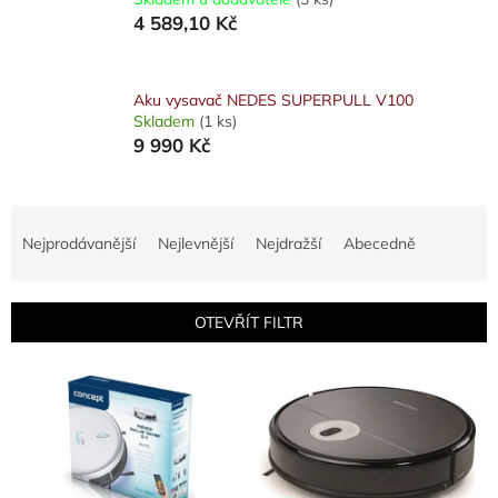
4 589,10 Kč
Aku vysavač NEDES SUPERPULL V100
Skladem
(1 ks)
9 990 Kč
Ř
a
Nejprodávanější
Nejlevnější
Nejdražší
Abecedně
z
e
n
OTEVŘÍT FILTR
í
p
V
r
ý
o
p
d
i
u
s
k
p