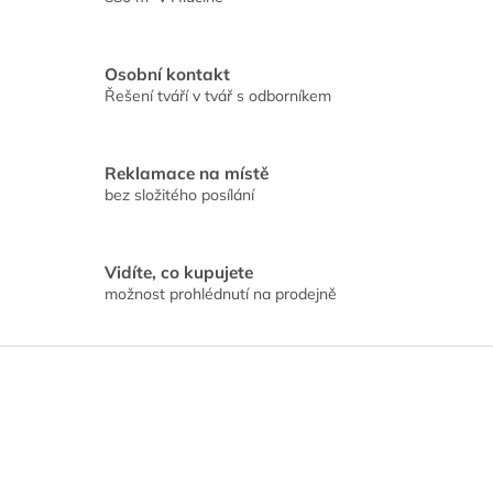
a
c
í
Osobní kontakt
p
Řešení tváří v tvář s odborníkem
r
v
k
y
Reklamace na místě
v
bez složitého posílání
ý
p
i
s
Vidíte, co kupujete
u
možnost prohlédnutí na prodejně
Z
á
p
a
t
í