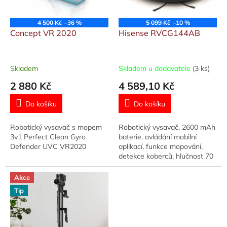
t
r
ů
o
4 500 Kč
–36 %
5 099 Kč
–10 %
d
Concept VR 2020
Hisense RVCG144AB
u
k
t
Skladem
Skladem u dodavatele
(3 ks)
ů
2 880 Kč
4 589,10 Kč
Do košíku
Do košíku
Robotický vysavač s mopem
Robotický vysavač, 2600 mAh
3v1 Perfect Clean Gyro
baterie, ovládání mobilní
Defender UVC VR2020
aplikací, funkce mopování,
detekce koberců, hlučnost 70
dB, rozměry: v x š x h
8,3x34x34cm, černá
Akce
Tip