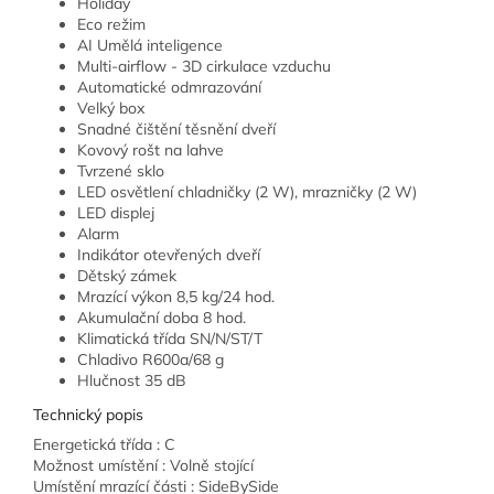
Holiday
Eco režim
AI Umělá inteligence
Multi-airflow - 3D cirkulace vzduchu
Automatické odmrazování
Velký box
Snadné čištění těsnění dveří
Kovový rošt na lahve
Tvrzené sklo
LED osvětlení chladničky (2 W), mrazničky (2 W)
LED displej
Alarm
Indikátor otevřených dveří
Dětský zámek
Mrazící výkon 8,5 kg/24 hod.
Akumulační doba 8 hod.
Klimatická třída SN/N/ST/T
Chladivo R600a/68 g
Hlučnost 35 dB
Technický popis
Energetická třída : C
Možnost umístění : Volně stojící
Umístění mrazící části : SideBySide