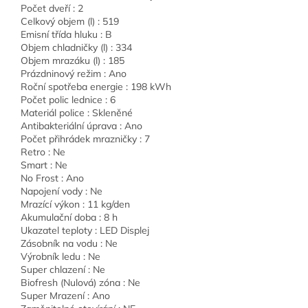
Počet dveří : 2
Celkový objem (l) : 519
Emisní třída hluku : B
Objem chladničky (l) : 334
Objem mrazáku (l) : 185
Prázdninový režim : Ano
Roční spotřeba energie : 198 kWh
Počet polic lednice : 6
Materiál police : Skleněné
Antibakteriální úprava : Ano
Počet přihrádek mrazničky : 7
Retro : Ne
Smart : Ne
No Frost : Ano
Napojení vody : Ne
Mrazící výkon : 11 kg/den
Akumulační doba : 8 h
Ukazatel teploty : LED Displej
Zásobník na vodu : Ne
Výrobník ledu : Ne
Super chlazení : Ne
Biofresh (Nulová) zóna : Ne
Super Mrazení : Ano