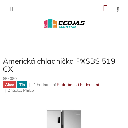
Přejít
NÁKU
na
obsah
KOŠÍK
Americká chladnička PXSBS 519
CX
654080
Průměrné
1 hodnocení
Podrobnosti hodnocení
Akce
Tip
hodnocení
Značka:
Philco
produktu
je
5,0
z
5
hvězdiček.