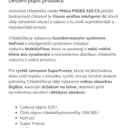
Detailní popis produktu
Americká chladnička model
Philco PXSBS 519 CX
přináší
budoucnost chlazení! Je
řízena umělou inteligencí AI
, která
vždy vyhodnotí situaci a vybere v tu chvíli nejefektivnější a
nejúspornější provoz.
Chladnička je vybavena
beznámrazovým systémem
NoFrost
a inteligentním systémem cirkulace
vzduchu
MultiAirFlow
, které se postarají o
stálé vnitřní
klima bez vysušování
a rovnoměrnou distribuci chladného
vzduchu v celém prostoru.
Pro
rychlé zmrazení SuperFreeze
, která na přechodnou
dobu sníží teplotu v mrazáku, rychle zmrazí čerstvě dodané
potraviny. Chladnička je dále vybavena
velkou zásuvkou
BigBox
, kovovým
držákem na lahve
, alarmem proti
nechtěnému otevření i
dětským zámkem
.
Celkový objem 519 l
Čistý objem chladničky/mrazničky 334/185 l
NoFrost
Super Freeze