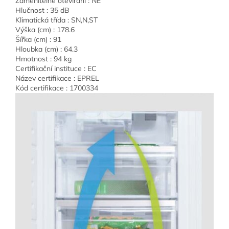
Zaměnitelné otevírání : NE
Hlučnost : 35 dB
Klimatická třída : SN,N,ST
Výška (cm) : 178.6
Šířka (cm) : 91
Hloubka (cm) : 64.3
Hmotnost : 94 kg
Certifikační instituce : EC
Název certifikace : EPREL
Kód certifikace : 1700334