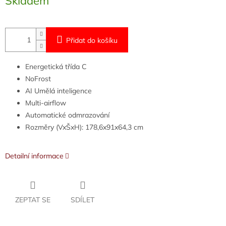
Skladem
cena:
Přidat do košíku
Energetická třída C
NoFrost
AI Umělá inteligence
Multi-airflow
Automatické odmrazování
Rozměry (VxŠxH): 178,6x91x64,3 cm
Detailní informace
ZEPTAT SE
SDÍLET