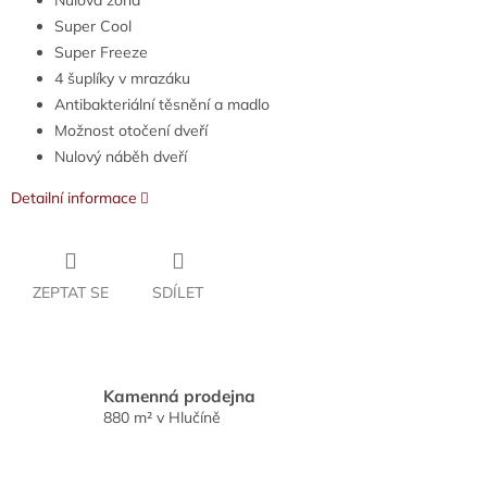
Nulová zóna
Super Cool
Super Freeze
4 šuplíky v mrazáku
Antibakteriální těsnění a madlo
Možnost otočení dveří
Nulový náběh dveří
Detailní informace
ZEPTAT SE
SDÍLET
Kamenná prodejna
880 m² v Hlučíně