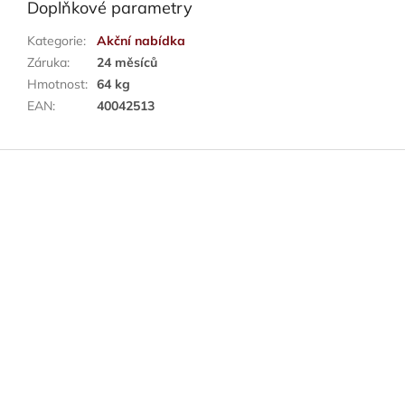
Doplňkové parametry
Kategorie
:
Akční nabídka
Záruka
:
24 měsíců
Hmotnost
:
64 kg
EAN
:
40042513
Z
á
p
a
t
í