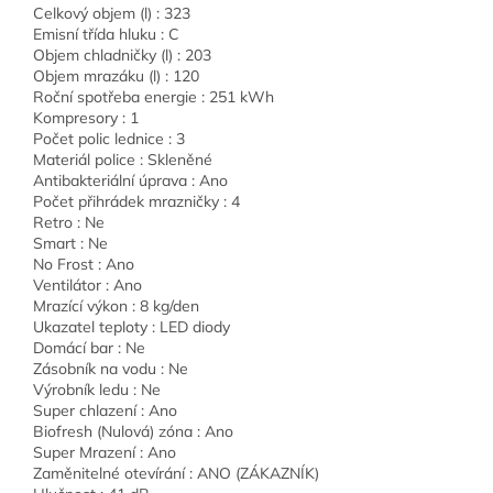
Celkový objem (l) : 323
Emisní třída hluku : C
Objem chladničky (l) : 203
Objem mrazáku (l) : 120
Roční spotřeba energie : 251 kWh
Kompresory : 1
Počet polic lednice : 3
Materiál police : Skleněné
Antibakteriální úprava : Ano
Počet přihrádek mrazničky : 4
Retro : Ne
Smart : Ne
No Frost : Ano
Ventilátor : Ano
Mrazící výkon : 8 kg/den
Ukazatel teploty : LED diody
Domácí bar : Ne
Zásobník na vodu : Ne
Výrobník ledu : Ne
Super chlazení : Ano
Biofresh (Nulová) zóna : Ano
Super Mrazení : Ano
Zaměnitelné otevírání : ANO (ZÁKAZNÍK)