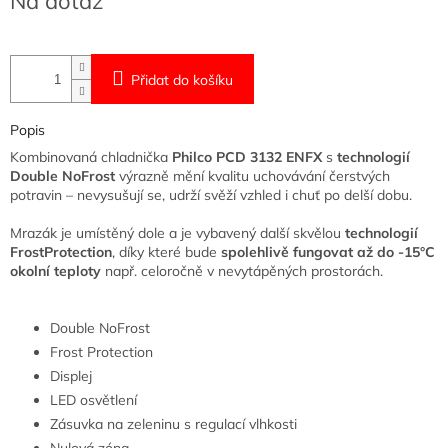
Na dotaz
cena:
Přidat do košíku
Popis
Kombinovaná chladnička
Philco PCD 3132 ENFX
s
technologií
Double NoFrost
výrazně mění kvalitu uchovávání čerstvých
potravin – nevysušují se, udrží svěží vzhled i chuť po delší dobu.
Mrazák je umístěný dole a je vybavený další skvělou
technologií
FrostProtection
, díky které bude
spolehlivě fungovat až do -15°C
okolní teploty
např. celoročně v nevytápěných prostorách.
Double NoFrost
Frost Protection
Displej
LED osvětlení
Zásuvka na zeleninu s regulací vlhkosti