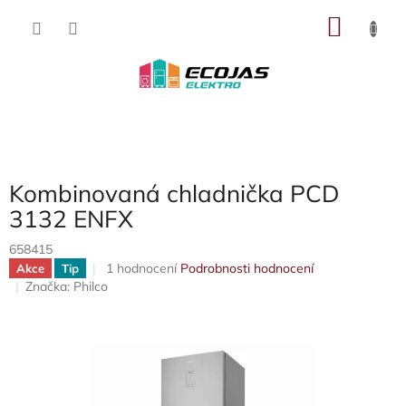
Přejít
NÁKU
na
obsah
KOŠÍK
Kombinovaná chladnička PCD
3132 ENFX
658415
Průměrné
1 hodnocení
Podrobnosti hodnocení
Akce
Tip
hodnocení
Značka:
Philco
produktu
je
5,0
z
5
hvězdiček.