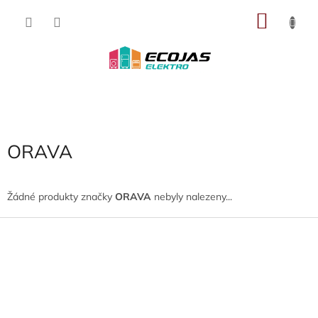
Přejít
NÁKU
na
obsah
KOŠÍK
ORAVA
Žádné produkty značky
ORAVA
nebyly nalezeny...
Z
á
p
a
t
í