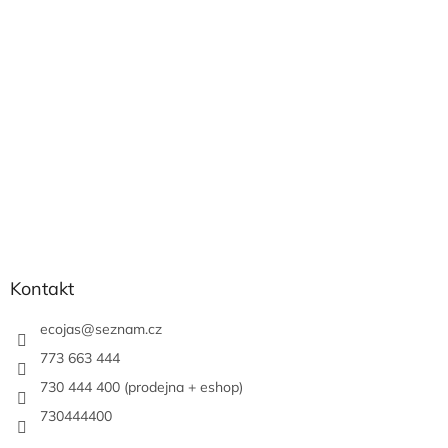
a
c
t
í
í
p
r
v
k
y
v
ý
p
i
s
u
Kontakt
ecojas
@
seznam.cz
773 663 444
730 444 400 (prodejna + eshop)
730444400