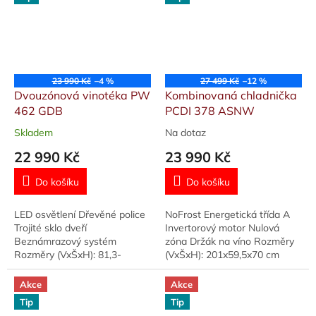
23 990 Kč
–4 %
27 499 Kč
–12 %
Dvouzónová vinotéka PW
Kombinovaná chladnička
462 GDB
PCDI 378 ASNW
Skladem
Na dotaz
Průměrné
Průměrné
hodnocení
hodnocení
22 990 Kč
23 990 Kč
produktu
produktu
je
je
Do košíku
Do košíku
5,0
5,0
z
z
LED osvětlení Dřevěné police
NoFrost Energetická třída A
5
5
Trojité sklo dveří
Invertorový motor Nulová
hvězdiček.
hvězdiček.
Beznámrazový systém
zóna Držák na víno Rozměry
Rozměry (VxŠxH): 81,3-
(VxŠxH): 201x59,5x70 cm
84,5x59,5x57 cm
Akce
Akce
Tip
Tip