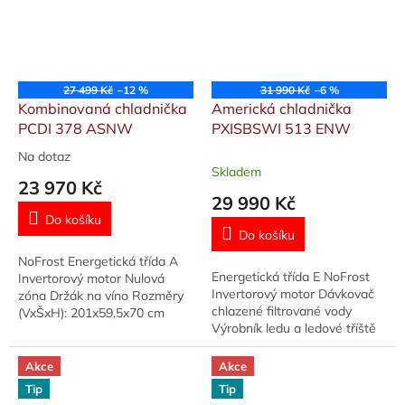
27 499 Kč
–12 %
31 990 Kč
–6 %
Kombinovaná chladnička
Americká chladnička
PCDI 378 ASNW
PXISBSWI 513 ENW
Na dotaz
Průměrné
Skladem
hodnocení
23 970 Kč
produktu
29 990 Kč
je
Do košíku
5,0
Do košíku
z
NoFrost Energetická třída A
5
Energetická třída E NoFrost
Invertorový motor Nulová
hvězdiček.
Invertorový motor Dávkovač
zóna Držák na víno Rozměry
chlazené filtrované vody
(VxŠxH): 201x59,5x70 cm
Výrobník ledu a ledové tříště
Rozměry (VxŠxH): 177x90x66
cm
Akce
Akce
Tip
Tip