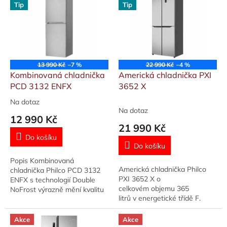
Tip
Tip
p
p
i
r
s
o
p
d
r
u
o
k
13 990 Kč
–7 %
22 990 Kč
–4 %
d
t
Kombinovaná chladnička
Americká chladnička PXI
u
ů
PCD 3132 ENFX
3652 X
k
Na dotaz
Průměrné
t
Na dotaz
hodnocení
12 990 Kč
ů
produktu
21 990 Kč
je
Do košíku
5,0
Do košíku
z
Popis Kombinovaná
5
Americká chladnička Philco
chladnička Philco PCD 3132
hvězdiček.
PXI 3652 X o
ENFX s technologií Double
celkovém objemu 365
NoFrost výrazně mění kvalitu
litrů v energetické třídě F.
uchovávání čerstvých potravin
Spotřebič je
– nevysušují se, udrží...
v Nofrost provedení s
Akce
Akce