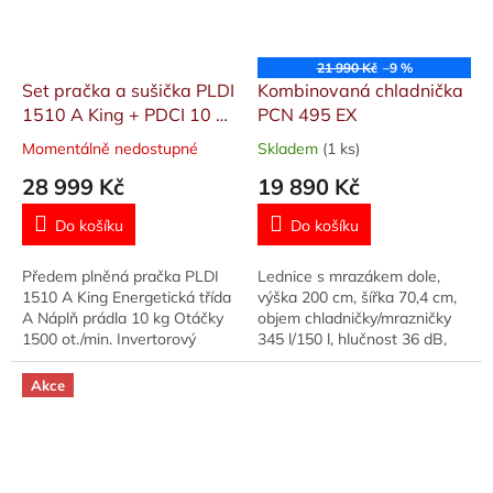
21 990 Kč
–9 %
Set pračka a sušička PLDI
Kombinovaná chladnička
1510 A King + PDCI 10 A
PCN 495 EX
King
Momentálně nedostupné
Skladem
(1 ks)
Průměrné
Průměrné
hodnocení
hodnocení
28 999 Kč
19 890 Kč
produktu
produktu
je
je
Do košíku
Do košíku
5,0
5,0
z
z
Předem plněná pračka PLDI
Lednice s mrazákem dole,
5
5
1510 A King Energetická třída
výška 200 cm, šířka 70,4 cm,
hvězdiček.
hvězdiček.
A Náplň prádla 10 kg Otáčky
objem chladničky/mrazničky
1500 ot./min. Invertorový
345 l/150 l, hlučnost 36 dB,
motor Crystal buben Můj
energetická třída E, NoFrost,
program SpaCare - použití
SuperFreeze, Humidity
Akce
páry po...
control,...