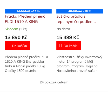
15 990 Kč
–13 %
18 999 Kč
–18 %
Pračka Předem plněná
sušička prádla s
PLDI 1510 A KING
tepelným čerpadlem
PHILCO PDCI 10A King
Skladem
(1 ks)
Na dotaz
Průměrné
Průměrné
hodnocení
hodnocení
13 890 Kč
15 499 Kč
produktu
produktu
je
je
Do košíku
Do košíku
4,0
5,0
z
z
Předem plněná pračka PLDI
Vlastnosti sušičky Invertorový
5
5
1510 A KING Energetická
motor 14 programů Můj
hvězdiček.
hvězdiček.
třída A Náplň prádla 10 kg
program Program Hygiena
Otáčky 1500 ot./min.
Nastavitelná úroveň sušení
Invertorový motor Crystal
LED displej Senzorické řízení
buben Můj program
provozu Crystal buben
24
položek celkem
O
AntiCrease...
v
l
Z
á
á
d
p
a