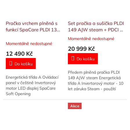
Pračka vrchem plněná s
Set pračka a sušička PLDI
funkcí SpaCare PLDI 138
149 AJW steam + PDCI 9
ATL King
AJW
Momentálně nedostupné
Průměrné
Momentálně nedostupné
hodnocení
20 999 Kč
produktu
12 490 Kč
je
Do košíku
5,0
Do košíku
z
Předem plněná pračka PLDI
5
Energetická třída A Ovládací
149 AJW steam Energetická
hvězdiček.
panel v češtině Invertorový
třída A Invertorový motor - 10
motor LED displej SpaCare
let záruka Steam - použití
Soft Opening
páry po efektivní praní
JetWash - přímé sprchování
prádla...
Akce