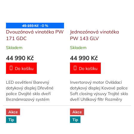
45 193 Kč
–0 %
Dvouzónová vinotéka PW
Jednozónová vinotéka
171 GDC
PW 143 GLV
Skladem
Skladem
Průměrné
Průměrné
hodnocení
hodnocení
44 990 Kč
44 990 Kč
produktu
produktu
je
je
Do košíku
Do košíku
5,0
5,0
z
z
LED osvětlení Barevný
Invertorový motor Ovládací
5
5
dotykový displej Dřevěné
dotykový displej Kovové police
hvězdiček.
hvězdiček.
police Dvojité sklo dveří
Soft closing výsuvy Trojité sklo
Beznámrazový systém
dveří Uhlíkový filtr Rozměry
Rozměry (VxŠxH):
(VxŠxH): 183,5x65,5x68 cm
173x59,5x69 cm
Akce
Akce
Tip
Tip