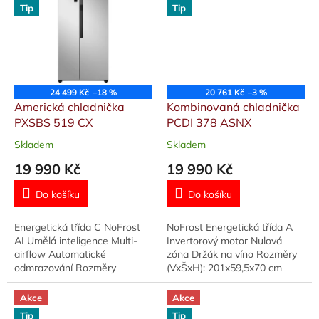
nejoblíbenějšími...
Tip
Tip
24 499 Kč
–18 %
20 761 Kč
–3 %
Americká chladnička
Kombinovaná chladnička
PXSBS 519 CX
PCDI 378 ASNX
Skladem
Skladem
Průměrné
Průměrné
hodnocení
hodnocení
19 990 Kč
19 990 Kč
produktu
produktu
je
je
Do košíku
Do košíku
5,0
5,0
z
z
Energetická třída C NoFrost
NoFrost Energetická třída A
5
5
AI Umělá inteligence Multi-
Invertorový motor Nulová
hvězdiček.
hvězdiček.
airflow Automatické
zóna Držák na víno Rozměry
odmrazování Rozměry
(VxŠxH): 201x59,5x70 cm
(VxŠxH): 178,6x91x64,3 cm
Akce
Akce
Tip
Tip