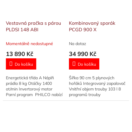
Vestavná pračka s párou
Kombinovaný sporák
PLDSI 148 ABI
PCGD 900 X
Momentálně nedostupné
Na dotaz
13 890 Kč
34 990 Kč
Do košíku
Do košíku
Energetická třída A Náplň
Šířka 90 cm 5 plynových
prádla 8 kg Otáčky 1400
hořáků Integrovaný zapalovač
ot/min Invertorový motor
Vnitřní objem trouby 103 l 8
Parní program PHILCO nabízí
programů trouby
bezplatný servis +3 roky na
všechny produkty, neboť si...