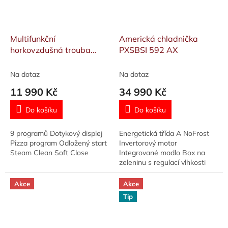
Multifunkční
Americká chladnička
horkovzdušná trouba
PXSBSI 592 AX
POB 7890 FBRX
Na dotaz
Na dotaz
11 990 Kč
34 990 Kč
Do košíku
Do košíku
9 programů Dotykový displej
Energetická třída A NoFrost
Pizza program Odložený start
Invertorový motor
Steam Clean Soft Close
Integrované madlo Box na
zeleninu s regulací vlhkosti
Rozměry (VxŠxH):
176,3x91x69,8 cm
Akce
Akce
Tip