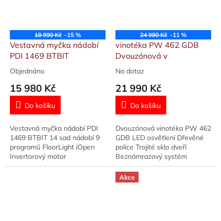
18 990 Kč
–15 %
24 980 Kč
–11 %
Vestavná myčka nádobí
vinotéka PW 462 GDB
PDI 1469 BTBIT
Dvouzónová v
Objednáno
Na dotaz
Průměrné
Průměrné
hodnocení
hodnocení
15 980 Kč
21 990 Kč
produktu
produktu
je
je
Do košíku
Do košíku
5,0
5,0
z
z
Vestavná myčka nádobí PDI
Dvouzónová vinotéka PW 462
5
5
1469 BTBIT 14 sad nádobí 9
GDB LED osvětlení Dřevěné
hvězdiček.
hvězdiček.
programů FloorLight iOpen
police Trojité sklo dveří
Invertorový motor
Beznámrazový systém
Rozměry (VxŠxH): 81,3-
84,5x59,5x57 cm
Akce