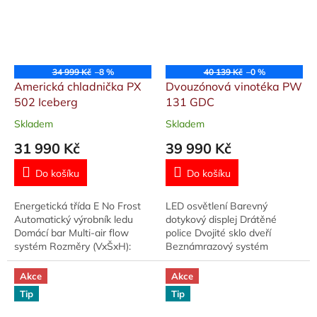
34 999 Kč
–8 %
40 139 Kč
–0 %
Americká chladnička PX
Dvouzónová vinotéka PW
502 Iceberg
131 GDC
Skladem
Skladem
Průměrné
Průměrné
hodnocení
hodnocení
31 990 Kč
39 990 Kč
produktu
produktu
je
je
Do košíku
Do košíku
5,0
5,0
z
z
Energetická třída E No Frost
LED osvětlení Barevný
5
5
Automatický výrobník ledu
dotykový displej Drátěné
hvězdiček.
hvězdiček.
Domácí bar Multi-air flow
police Dvojité sklo dveří
systém Rozměry (VxŠxH):
Beznámrazový systém
176,5x89,7x76,1 cm
Rozměry (VxŠxH):
175,6x59,5x67,6 cm
Akce
Akce
Tip
Tip