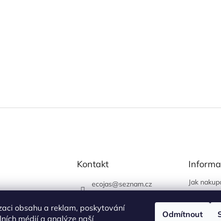
Kontakt
Informa
Jak nakup
ecojas
@
seznam.cz
Obchodní
773 663 444
Podmínky 
zaci obsahu a reklam, poskytování
730 444 400 (prodejna
Odmítnout
údajů
álních médií a analýze naší