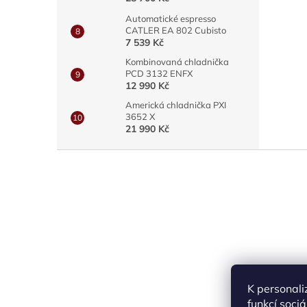
Automatické espresso
CATLER EA 802 Cubisto
7 539 Kč
Kombinovaná chladnička
PCD 3132 ENFX
12 990 Kč
Americká chladnička PXI
3652 X
21 990 Kč
Z
á
p
a
t
í
K personali
funkcí soci