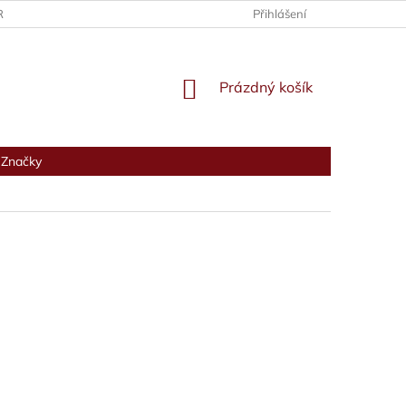
RANY OSOBNÍCH ÚDAJŮ
Přihlášení
NÁKUPNÍ
Prázdný košík
KOŠÍK
Značky