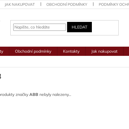
JAK NAKUPOVAT
OBCHODNÍ PODMÍNKY
PODMÍNKY OCH
HLEDAT
ty
Obchodní podmínky
Kontakty
Jak nakupovat
B
produkty značky
ABB
nebyly nalezeny...