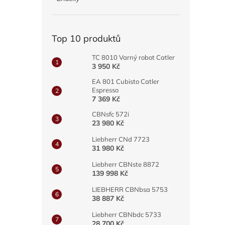
a
n
e
Top 10 produktů
l
TC 8010 Varný robot Catler
3 950 Kč
EA 801 Cubisto Catler
Espresso
7 369 Kč
CBNsfc 572i
23 980 Kč
Liebherr CNd 7723
31 980 Kč
Liebherr CBNste 8872
139 998 Kč
LIEBHERR CBNbsa 5753
38 887 Kč
Liebherr CBNbdc 5733
28 700 Kč