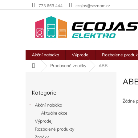
Přejít
773 663 444
ecojas@seznam.cz
na
obsah
Akční nabídka
Výprodej
Rozbalené produk
Domů
Prodávané značky
ABB
P
AB
o
Přeskočit
s
Kategorie
kategorie
t
r
Žádné 
Akční nabídka
a
Aktuální akce
n
Výprodej
n
í
Rozbalené produkty
p
Značky