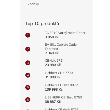
p
Značky
a
n
e
Top 10 produktů
l
TC 8010 Varný robot Catler
3 950 Kč
EA 801 Cubisto Catler
Espresso
7 369 Kč
CBNsfc 572i
23 980 Kč
Liebherr CNd 7723
31 980 Kč
Liebherr CBNste 8872
139 998 Kč
LIEBHERR CBNbsa 5753
38 887 Kč
Liebherr CBNbdc 5733