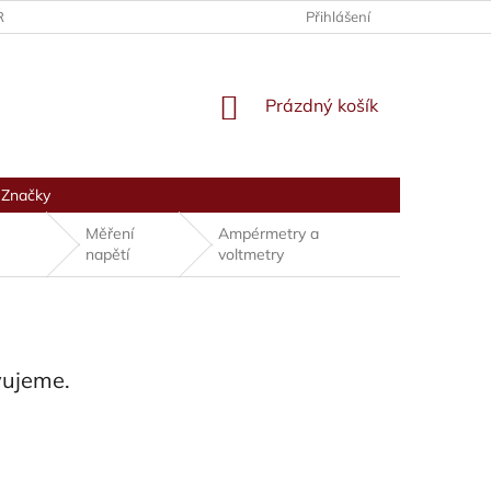
RANY OSOBNÍCH ÚDAJŮ
Přihlášení
NÁKUPNÍ
Prázdný košík
KOŠÍK
Značky
Měření
Ampérmetry a
napětí
voltmetry
vujeme.