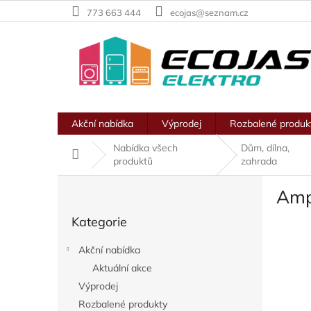
Přejít
773 663 444
ecojas@seznam.cz
na
obsah
Akční nabídka
Výprodej
Rozbalené produk
Nabídka všech
Dům, dílna,
Domů
produktů
zahrada
P
Amp
o
Přeskočit
s
Kategorie
kategorie
t
r
Akční nabídka
a
Aktuální akce
n
Výprodej
n
í
Rozbalené produkty