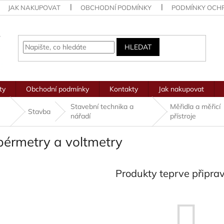
JAK NAKUPOVAT
OBCHODNÍ PODMÍNKY
PODMÍNKY OCH
HLEDAT
ty
Obchodní podmínky
Kontakty
Jak nakupovat
Stavební technika a
Měřidla a měřicí
Stavba
nářadí
přístroje
érmetry a voltmetry
Produkty teprve připra