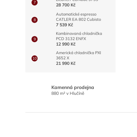
28 700 Kč
Automatické espresso
CATLER EA 802 Cubisto
7 539 Kč
Kombinovaná chladnička
PCD 3132 ENFX
12 990 Kč
Americká chladnička PXI
3652 X
21 990 Kč
Kamenná prodejna
880 m² v Hlučíně
Z
á
p
a