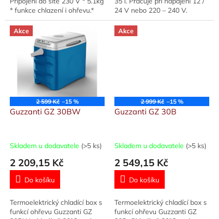
Připojení do sítě 230 V * 5.1kg
35 l. Pracuje při napájení 12 /
* funkce chlazení i ohřevu.*
24 V nebo 220 – 240 V.
hřeje do 55 °C a chladí až v
Zástrčka připojitelná do
rozdílu 20 °C okolní teploty...
jakékoliv 12 či 24V zásuvky v
Akce
Akce
automobilu,...
2 599 Kč
–15 %
2 999 Kč
–15 %
Guzzanti GZ 30BW
Guzzanti GZ 30B
Skladem u dodavatele
(>5 ks)
Skladem u dodavatele
(>5 ks)
2 209,15 Kč
2 549,15 Kč
Do košíku
Do košíku
Termoelektrický chladící box s
Termoelektrický chladící box s
funkcí ohřevu Guzzanti GZ
funkcí ohřevu Guzzanti GZ