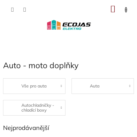
Přejít
NÁKU
na
obsah
KOŠÍK
Auto - moto doplňky
Vše pro auta
Auta
Autochladničky -
chladící boxy
Nejprodávanější