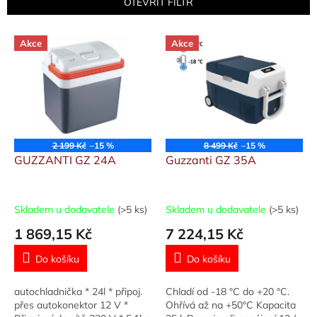
OTEVŘÍT FILTR
í
p
V
r
Akce
Akce
ý
o
p
d
i
u
s
k
p
t
r
ů
o
2 199 Kč
–15 %
8 499 Kč
–15 %
d
GUZZANTI GZ 24A
Guzzanti GZ 35A
u
k
t
Skladem u dodavatele
(>5 ks)
Skladem u dodavatele
(>5 ks)
ů
1 869,15 Kč
7 224,15 Kč
Do košíku
Do košíku
autochladnička * 24l * připoj.
Chladí od -18 °C do +20 °C.
přes autokonektor 12 V *
Ohřívá až na +50°C Kapacita