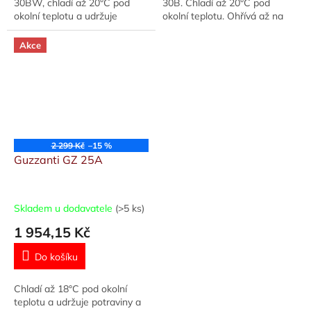
30BW, chladí až 20°C pod
30B. Chladí až 20°C pod
okolní teplotu a udržuje
okolní teplotu. Ohřívá až na
potraviny a nápoje v chladu,
+65°C. Kapacita 30l. Pracuje
ohřívá až na +55°C,kapacita
při napájení 12 V nebo 220 -
Akce
29l,při...
240 V....
2 299 Kč
–15 %
Guzzanti GZ 25A
Skladem u dodavatele
(>5 ks)
1 954,15 Kč
Do košíku
Chladí až 18°C pod okolní
teplotu a udržuje potraviny a