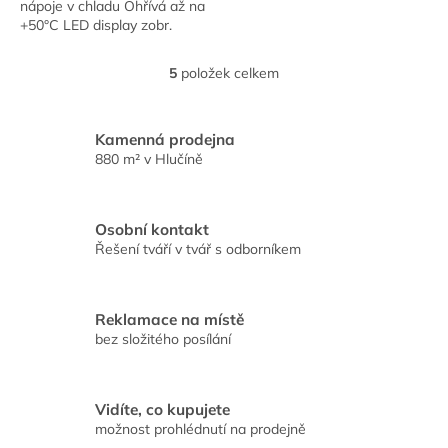
nápoje v chladu Ohřívá až na
+50°C LED display zobr.
teplotu uvnitř chladničky
Kapacita 25 l Zástrčka
5
položek celkem
O
připojitelná do...
v
l
á
Kamenná prodejna
d
880 m² v Hlučíně
a
c
í
Osobní kontakt
p
Řešení tváří v tvář s odborníkem
r
v
k
y
Reklamace na místě
v
bez složitého posílání
ý
p
i
s
Vidíte, co kupujete
u
možnost prohlédnutí na prodejně