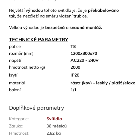
Největší
výhodou
tohoto svítidla je, že je
překabelováno
tak, že nezáleží na směru vložení trubice.
Velkou výhodou je
bezpečná
a
snadná montáž.
TECHNICKÉ PARAMETRY
patice
T8
rozměr (mm)
1200x300x70
napětí
AC220 - 240V
hmotnost netto (g)
2000
krytí
IP20
materiál
rástr (kov) - lesklý / plášť (elo
balení
1/1
Doplňkové parametry
Kategorie
:
Svítidla
Záruka
:
36 měsíců
Hmotnost
:
2.62 kg