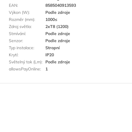
EAN
:
8585040913593
Výkon (W)
:
Podle zdroje
Rozměr (mm)
:
1000≤
Zdroj světla
:
2xT8 (1200)
Stmívání
:
Podle zdroje
Senzor
:
Podle zdroje
Typ instalace
:
Stropní
Krytí
:
IP20
Světelný tok (Lm)
:
Podle zdroje
allowsPayOnline
:
1
Z
á
p
a
t
í