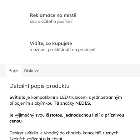
Reklamace na místě
bez složitého posílání
Vidíte, co kupujete
možnost prohlédnutí na prodejně
Popis
Diskuze
Detailní popis produktu
Svítidlo
je kompatibilní s LED trubicemi s jednostranným
připojením s objímkou
T8
značky
NEDES.
Je výjimečný svou
čistotou, jednoduchou linií
a
příznivou
cenou.
Design svítidla je vhodný do chodeb, kanceláří, různých
školních zařízení a kuchyní.