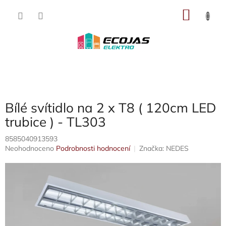
Přejít
NÁKU
na
obsah
KOŠÍK
Bílé svítidlo na 2 x T8 ( 120cm LED
trubice ) - TL303
8585040913593
Průměrné
Neohodnoceno
Podrobnosti hodnocení
Značka:
NEDES
hodnocení
produktu
je
0,0
z
5
hvězdiček.