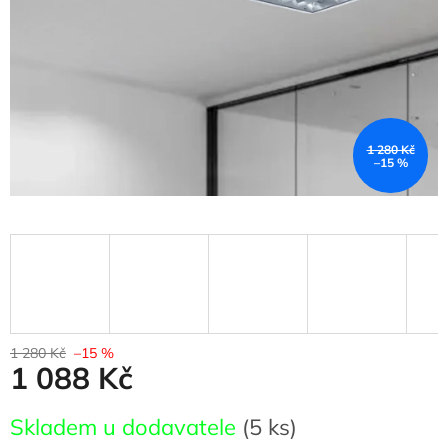
1 280 Kč
–15 %
1 280 Kč
–15 %
1 088 Kč
Měrná
Skladem u dodavatele
(5 ks)
cena: