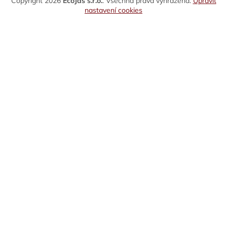
Copyright 2026
EcoJas s.r.o.
. Všechna práva vyhrazena.
Upravit
nastavení cookies