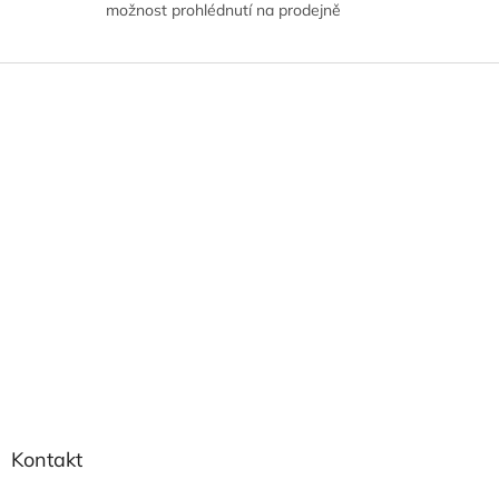
možnost prohlédnutí na prodejně
Z
á
p
a
t
í
Kontakt