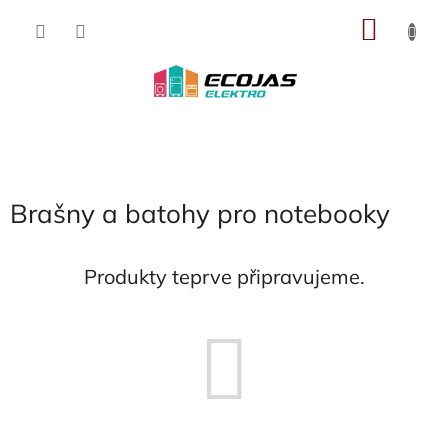
Přejít
NÁKU
na
obsah
KOŠÍK
Brašny a batohy pro notebooky
Produkty teprve připravujeme.