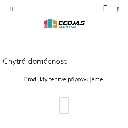
Přejít
NÁKU
na
obsah
KOŠÍK
Chytrá domácnost
Produkty teprve připravujeme.