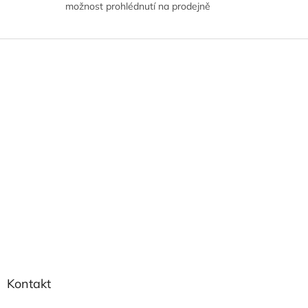
možnost prohlédnutí na prodejně
Z
á
p
a
t
í
Kontakt