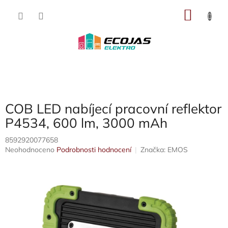
Přejít
NÁKU
na
obsah
KOŠÍK
COB LED nabíjecí pracovní reflektor
P4534, 600 lm, 3000 mAh
8592920077658
Průměrné
Neohodnoceno
Podrobnosti hodnocení
Značka:
EMOS
hodnocení
produktu
je
0,0
z
5
hvězdiček.