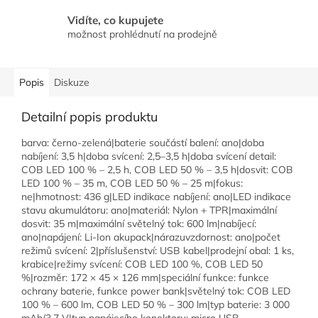
Vidíte, co kupujete
možnost prohlédnutí na prodejně
Popis
Diskuze
Detailní popis produktu
barva: černo-zelená|baterie součástí balení: ano|doba
nabíjení: 3,5 h|doba svícení: 2,5–3,5 h|doba svícení detail:
COB LED 100 % – 2,5 h, COB LED 50 % – 3,5 h|dosvit: COB
LED 100 % – 35 m, COB LED 50 % – 25 m|fokus:
ne|hmotnost: 436 g|LED indikace nabíjení: ano|LED indikace
stavu akumulátoru: ano|materiál: Nylon + TPR|maximální
dosvit: 35 m|maximální světelný tok: 600 lm|nabíjecí:
ano|napájení: Li-Ion akupack|nárazuvzdornost: ano|počet
režimů svícení: 2|příslušenství: USB kabel|prodejní obal: 1 ks,
krabice|režimy svícení: COB LED 100 %, COB LED 50
%|rozměr: 172 × 45 × 126 mm|speciální funkce: funkce
ochrany baterie, funkce power bank|světelný tok: COB LED
100 % – 600 lm, COB LED 50 % – 300 lm|typ baterie: 3 000