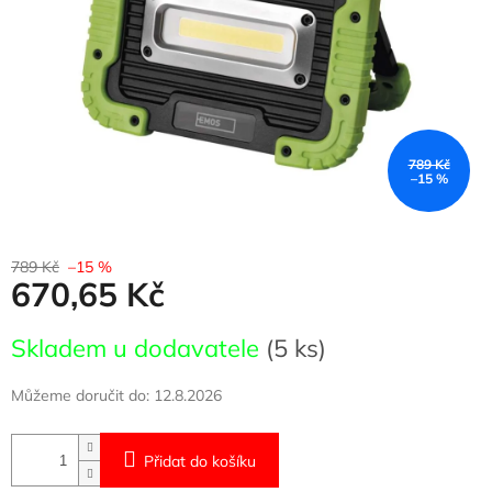
789 Kč
–15 %
789 Kč
–15 %
670,65 Kč
Měrná
Skladem u dodavatele
(5 ks)
cena:
Můžeme doručit do:
12.8.2026
Přidat do košíku