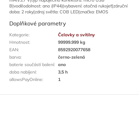
mAh/3,7 V|typ napájecího konektoru: micro USB
B|voděodolnost: ano (IP44)|vybavení: otočná rukojeť|záruční
doba: 2 roky|zdroj světla: COB LED|značka: EMOS
Doplňkové parametry
Kategorie
:
Čelovky a svítilny
Hmotnost
:
99999.999 kg
EAN
:
8592920077658
barva
:
černo-zelená
baterie součástí balení
:
ano
doba nabíjení
:
3,5 h
allowsPayOnline
:
1
Z
á
p
a
t
í