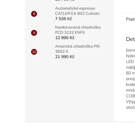
Automatické espresso
CATLER EA 802 Cubisto
7 539 Kč
Popi
Kombinovaná chladnička
PCD 3132 ENFX
12 990 Kč
Det
Americká chladnička PXI
barv
3652 X
h|do
21 990 Kč
LED 
nabí
60 m
ano|
krab
mm|s
COB 
V|ty
otoč
Z
á