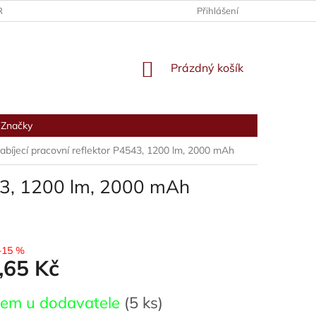
RANY OSOBNÍCH ÚDAJŮ
Přihlášení
NÁKUPNÍ
Prázdný košík
KOŠÍK
Značky
bíjecí pracovní reflektor P4543, 1200 lm, 2000 mAh
543, 1200 lm, 2000 mAh
–15 %
,65 Kč
dem u dodavatele
(5 ks)