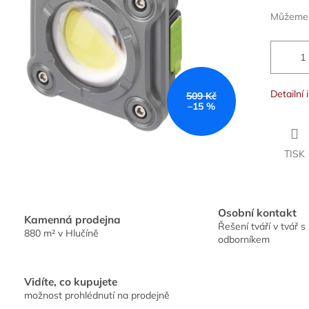
ek.
Můžeme d
Detailní
509 Kč
–15 %
TISK
Osobní kontakt
Kamenná prodejna
Řešení tváří v tvář s
880 m² v Hlučíně
odborníkem
Vidíte, co kupujete
možnost prohlédnutí na prodejně