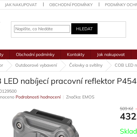
JAK NAKUPOVAT
OBCHODNÍ PODMÍNKY
PODMÍNKY OCH
HLEDAT
ty
Obchodní podmínky
Kontakty
Jak nakupovat
or
Outdoorové vybavení
Čelovky a svítilny
COB LED na
 LED nabíjecí pracovní reflektor P4
0129500
né
noceno
Podrobnosti hodnocení
Značka:
EMOS
ení
u
509 Kč
432
Měrná
Skla
cena: