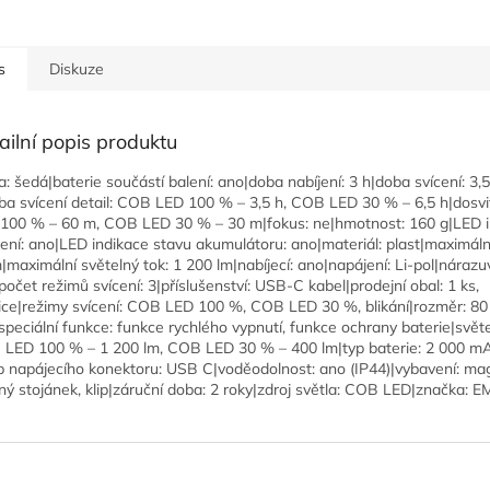
s
Diskuze
ailní popis produktu
a: šedá|baterie součástí balení: ano|doba nabíjení: 3 h|doba svícení: 3,
ba svícení detail: COB LED 100 % – 3,5 h, COB LED 30 % – 6,5 h|dosv
100 % – 60 m, COB LED 30 % – 30 m|fokus: ne|hmotnost: 160 g|LED i
jení: ano|LED indikace stavu akumulátoru: ano|materiál: plast|maximální
|maximální světelný tok: 1 200 lm|nabíjecí: ano|napájení: Li-pol|nárazu
počet režimů svícení: 3|příslušenství: USB-C kabel|prodejní obal: 1 ks,
ice|režimy svícení: COB LED 100 %, COB LED 30 %, blikání|rozměr: 80
peciální funkce: funkce rychlého vypnutí, funkce ochrany baterie|světe
LED 100 % – 1 200 lm, COB LED 30 % – 400 lm|typ baterie: 2 000 mA
p napájecího konektoru: USB C|voděodolnost: ano (IP44)|vybavení: ma
ný stojánek, klip|záruční doba: 2 roky|zdroj světla: COB LED|značka: 