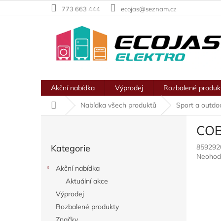
Přejít
773 663 444
ecojas@seznam.cz
na
obsah
Akční nabídka
Výprodej
Rozbalené produk
Domů
Nabídka všech produktů
Sport a outdo
P
COB
o
Přeskočit
s
Kategorie
859292
kategorie
t
Průměr
Neohod
r
hodnoc
Akční nabídka
a
produkt
Aktuální akce
n
je
0,0
Výprodej
n
z
í
Rozbalené produkty
5
p
Značky