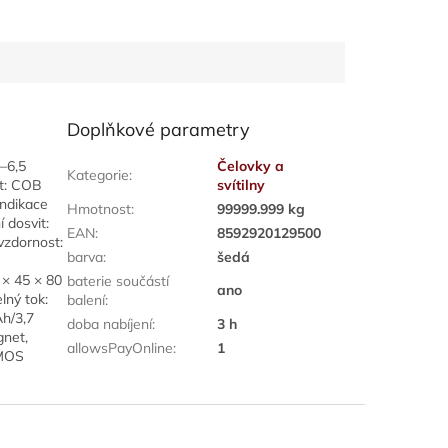
Doplňkové parametry
5–6,5
Čelovky a
Kategorie
:
it: COB
svítilny
ndikace
Hmotnost
:
99999.999 kg
 dosvit:
EAN
:
8592920129500
vzdornost:
barva
:
šedá
 × 45 × 80
baterie součástí
ano
lný tok:
balení
:
h/3,7
doba nabíjení
:
3 h
gnet,
allowsPayOnline
:
1
EMOS