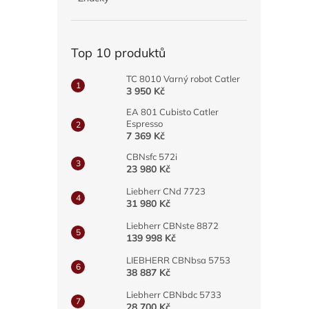
hvězdič
a
n
e
Top 10 produktů
l
TC 8010 Varný robot Catler
3 950 Kč
EA 801 Cubisto Catler
Espresso
7 369 Kč
CBNsfc 572i
23 980 Kč
Liebherr CNd 7723
31 980 Kč
Liebherr CBNste 8872
139 998 Kč
LIEBHERR CBNbsa 5753
38 887 Kč
Liebherr CBNbdc 5733
28 700 Kč