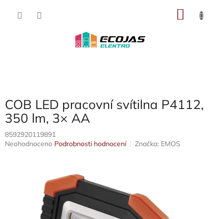
Přejít
NÁKU
na
obsah
KOŠÍK
COB LED pracovní svítilna P4112,
350 lm, 3× AA
8592920119891
Průměrné
Neohodnoceno
Podrobnosti hodnocení
Značka:
EMOS
hodnocení
produktu
je
0,0
z
5
hvězdiček.