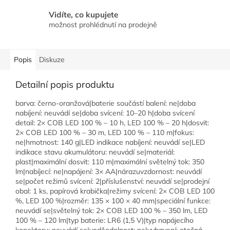
Vidíte, co kupujete
možnost prohlédnutí na prodejně
Popis
Diskuze
Detailní popis produktu
barva: černo-oranžová|baterie součástí balení: ne|doba
nabíjení: neuvádí se|doba svícení: 10–20 h|doba svícení
detail: 2× COB LED 100 % – 10 h, LED 100 % – 20 h|dosvit:
2× COB LED 100 % – 30 m, LED 100 % – 110 m|fokus:
ne|hmotnost: 140 g|LED indikace nabíjení: neuvádí se|LED
indikace stavu akumulátoru: neuvádí se|materiál:
plast|maximální dosvit: 110 m|maximální světelný tok: 350
lm|nabíjecí: ne|napájení: 3× AA|nárazuvzdornost: neuvádí
se|počet režimů svícení: 2|příslušenství: neuvádí se|prodejní
obal: 1 ks, papírová krabička|režimy svícení: 2× COB LED 100
%, LED 100 %|rozměr: 135 × 100 × 40 mm|speciální funkce:
neuvádí se|světelný tok: 2× COB LED 100 % – 350 lm, LED
100 % – 120 lm|typ baterie: LR6 (1,5 V)|typ napájecího