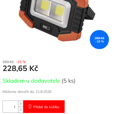
269 Kč
–15 %
269 Kč
–15 %
228,65 Kč
Měrná
Skladem u dodavatele
(5 ks)
cena:
Můžeme doručit do:
11.8.2026
Přidat do košíku