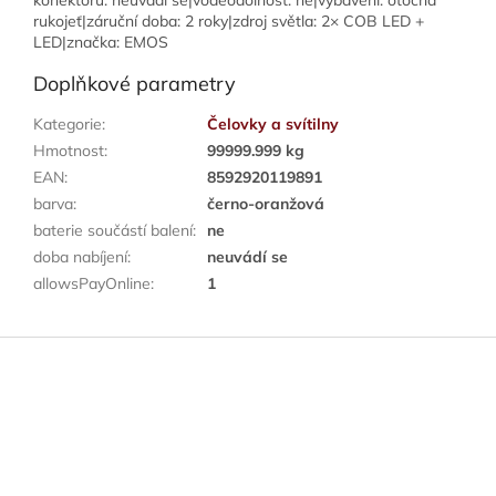
konektoru: neuvádí se|voděodolnost: ne|vybavení: otočná
rukojeť|záruční doba: 2 roky|zdroj světla: 2× COB LED +
LED|značka: EMOS
Doplňkové parametry
Kategorie
:
Čelovky a svítilny
Hmotnost
:
99999.999 kg
EAN
:
8592920119891
barva
:
černo-oranžová
baterie součástí balení
:
ne
doba nabíjení
:
neuvádí se
allowsPayOnline
:
1
Z
á
p
a
t
í