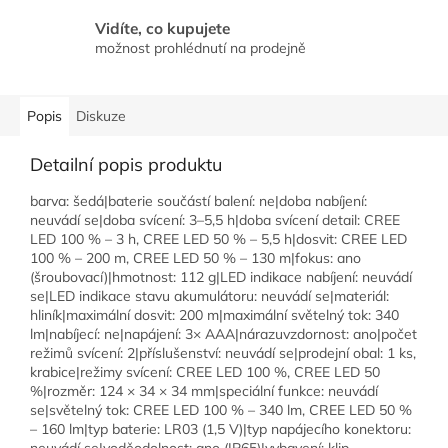
Vidíte, co kupujete
možnost prohlédnutí na prodejně
Popis
Diskuze
Detailní popis produktu
barva: šedá|baterie součástí balení: ne|doba nabíjení:
neuvádí se|doba svícení: 3–5,5 h|doba svícení detail: CREE
LED 100 % – 3 h, CREE LED 50 % – 5,5 h|dosvit: CREE LED
100 % – 200 m, CREE LED 50 % – 130 m|fokus: ano
(šroubovací)|hmotnost: 112 g|LED indikace nabíjení: neuvádí
se|LED indikace stavu akumulátoru: neuvádí se|materiál:
hliník|maximální dosvit: 200 m|maximální světelný tok: 340
lm|nabíjecí: ne|napájení: 3× AAA|nárazuvzdornost: ano|počet
režimů svícení: 2|příslušenství: neuvádí se|prodejní obal: 1 ks,
krabice|režimy svícení: CREE LED 100 %, CREE LED 50
%|rozměr: 124 × 34 × 34 mm|speciální funkce: neuvádí
se|světelný tok: CREE LED 100 % – 340 lm, CREE LED 50 %
– 160 lm|typ baterie: LR03 (1,5 V)|typ napájecího konektoru: