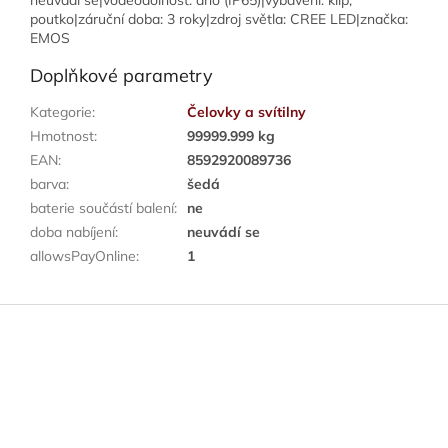
neuvádí se|voděodolnost: ano (IP65)|vybavení: klip,
poutko|záruční doba: 3 roky|zdroj světla: CREE LED|značka:
EMOS
Doplňkové parametry
Kategorie
:
Čelovky a svítilny
Hmotnost
:
99999.999 kg
EAN
:
8592920089736
barva
:
šedá
baterie součástí balení
:
ne
doba nabíjení
:
neuvádí se
allowsPayOnline
:
1
Z
á
p
a
t
í