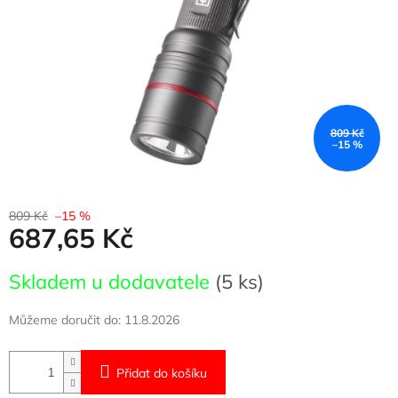
809 Kč
–15 %
809 Kč
–15 %
687,65 Kč
Měrná
Skladem u dodavatele
(5 ks)
cena:
Můžeme doručit do:
11.8.2026
Přidat do košíku