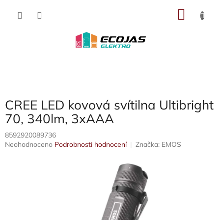
Přejít
NÁKU
na
obsah
KOŠÍK
CREE LED kovová svítilna Ultibright
70, 340lm, 3xAAA
8592920089736
Průměrné
Neohodnoceno
Podrobnosti hodnocení
Značka:
EMOS
hodnocení
produktu
je
0,0
z
5
hvězdiček.