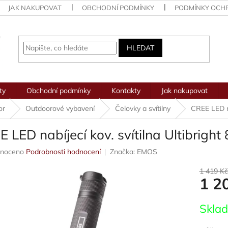
JAK NAKUPOVAT
OBCHODNÍ PODMÍNKY
PODMÍNKY OCH
HLEDAT
ty
Obchodní podmínky
Kontakty
Jak nakupovat
or
Outdoorové vybavení
Čelovky a svítilny
CREE LED na
 LED nabíjecí kov. svítilna Ultibright
né
noceno
Podrobnosti hodnocení
Značka:
EMOS
ení
u
1 419 Kč
1 2
Měrná
Skla
cena:
ek.