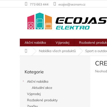
Přejít
773 663 444
ecojas@seznam.cz
na
obsah
Akční nabídka
Výprodej
Rozbalené produk
Domů
Nabídka všech produktů
Sport a outdo
P
CREE
o
Přeskočit
s
Průměr
Kategorie
Neohod
kategorie
t
hodnoc
r
produkt
Akční nabídka
a
je
Aktuální akce
n
0,0
z
Výprodej
n
5
í
Rozbalené produkty
hvězdič
p
Značky