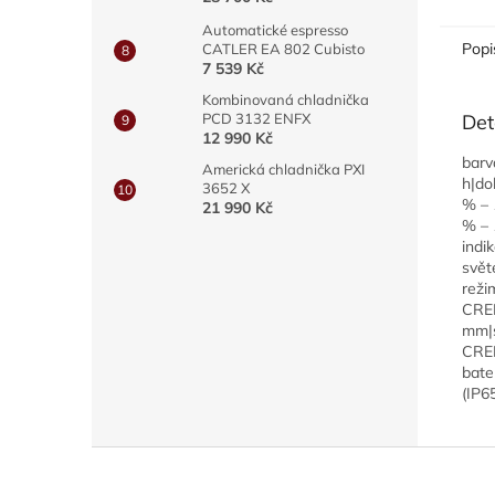
Automatické espresso
Popi
CATLER EA 802 Cubisto
7 539 Kč
Kombinovaná chladnička
PCD 3132 ENFX
Det
12 990 Kč
barv
Americká chladnička PXI
h|do
3652 X
% – 
21 990 Kč
% – 
indi
svět
reži
CREE
mm|s
CREE
bate
(IP6
Z
á