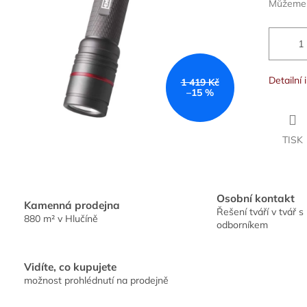
Můžeme d
Detailní
1 419 Kč
–15 %
TISK
Osobní kontakt
Kamenná prodejna
Řešení tváří v tvář s
880 m² v Hlučíně
odborníkem
Vidíte, co kupujete
možnost prohlédnutí na prodejně