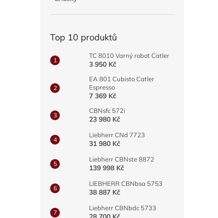
a
n
e
Top 10 produktů
l
TC 8010 Varný robot Catler
3 950 Kč
EA 801 Cubisto Catler
Espresso
7 369 Kč
CBNsfc 572i
23 980 Kč
Liebherr CNd 7723
31 980 Kč
Liebherr CBNste 8872
139 998 Kč
LIEBHERR CBNbsa 5753
38 887 Kč
Liebherr CBNbdc 5733
28 700 Kč