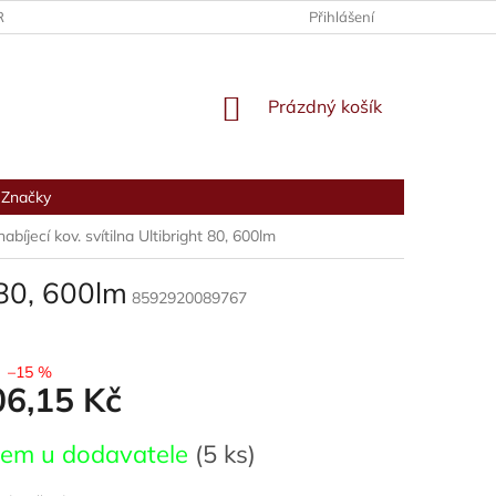
RANY OSOBNÍCH ÚDAJŮ
Přihlášení
NÁKUPNÍ
Prázdný košík
KOŠÍK
Značky
bíjecí kov. svítilna Ultibright 80, 600lm
 80, 600lm
8592920089767
–15 %
06,15 Kč
dem u dodavatele
(5 ks)