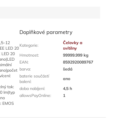
Doplňkové parametry
3,5–12
Čelovky a
Kategorie
:
REE LED 20
svítilny
E LED 20
Hmotnost
:
99999.999 kg
 ano|LED
EAN
:
8592920089767
ximální
barva
:
šedá
 ano|počet
vícení:
baterie součástí
ano
balení
:
lný tok:
doba nabíjení
:
4,5 h
0 lm|typ
allowsPayOnline
:
1
ano
ka: EMOS