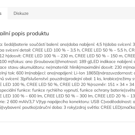
s
Diskuze
ailní popis produktu
a: šedá|baterie součástí balení: ano|doba nabíjení: 4,5 h|doba svícení: 
ba svícení detail: CREE LED 100 % – 3,5 h, CREE LED 50 % – 5,5 h, C
12 h|dosvit: CREE LED 100 % – 230 m, CREE LED 50 % – 150 m, CRE
100 m|fokus: ano (šroubovací)|hmotnost: 189 g|LED indikace nabíjení:
kace stavu akumulátoru: ne|materiál: hliník|maximální dosvit: 230 m|ma
elný tok: 600 lm|nabíjecí: ano|napájení: Li-Ion 18650|nárazuvzdornost:
mů svícení: 3|příslušenství: pouzdro|prodejní obal: 1 ks, krabice|režimy s
 LED 100 %, CREE LED 50 %, CREE LED 20 %|rozměr: 151 × 34 × 34
peciální funkce: funkce rychlého vypnutí, funkce ochrany baterie|světe
 LED 100 % – 600 lm, CREE LED 50 % – 300 lm, CREE LED 20 % – 13
rie: 2 600 mAh/3,7 V|typ napájecího konektoru: USB C|voděodolnost: 
5)|vybavení: poutko|záruční doba: 3 roky|zdroj světla: CREE LED|znač