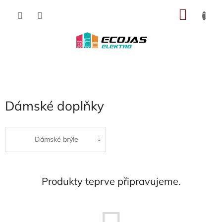
Přejít
NÁKU
na
obsah
KOŠÍK
Dámské doplňky
Dámské brýle
Produkty teprve připravujeme.