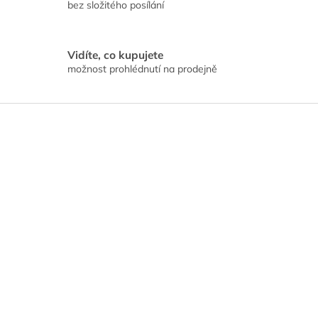
bez složitého posílání
Vidíte, co kupujete
možnost prohlédnutí na prodejně
Z
á
p
a
t
í