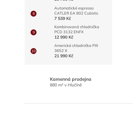
Automatické espresso
CATLER EA 802 Cubisto
7 539 Kč
Kombinovaná chladnička
PCD 3132 ENFX
12 990 Kč
Americká chladnička PXI
3652 X
21 990 Kč
Kamenná prodejna
880 m² v Hlučíně
Z
á
p
a
t