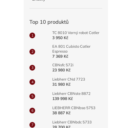
a
n
e
Top 10 produktů
l
TC 8010 Varný robot Catler
3 950 Kč
EA 801 Cubisto Catler
Espresso
7 369 Kč
CBNsfc 572i
23 980 Kč
Liebherr CNd 7723
31 980 Kč
Liebherr CBNste 8872
139 998 Kč
LIEBHERR CBNbsa 5753
38 887 Kč
Liebherr CBNbdc 5733
28 700 Kč