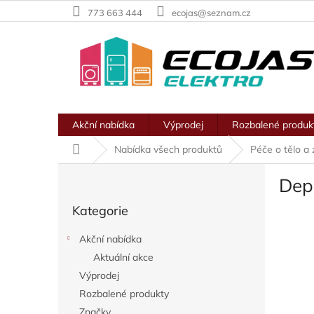
Přejít
773 663 444
ecojas@seznam.cz
na
obsah
Akční nabídka
Výprodej
Rozbalené produk
Domů
Nabídka všech produktů
Péče o tělo a 
P
Depi
o
Přeskočit
s
Kategorie
kategorie
t
r
Akční nabídka
a
Aktuální akce
n
Výprodej
n
í
Rozbalené produkty
p
Značky