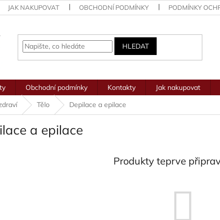
JAK NAKUPOVAT
OBCHODNÍ PODMÍNKY
PODMÍNKY OCH
HLEDAT
ty
Obchodní podmínky
Kontakty
Jak nakupovat
zdraví
Tělo
Depilace a epilace
lace a epilace
Produkty teprve připra