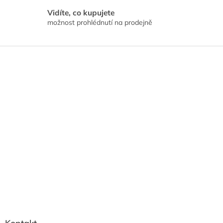
i
s
Vidíte, co kupujete
u
možnost prohlédnutí na prodejně
Z
á
p
a
t
í