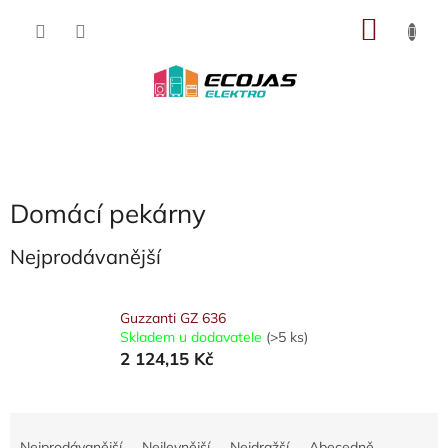
Přejít
NÁKU
na
obsah
KOŠÍK
Domácí pekárny
Nejprodávanější
Guzzanti GZ 636
Skladem u dodavatele
(>5 ks)
2 124,15 Kč
Ř
a
Nejprodávanější
Nejlevnější
Nejdražší
Abecedně