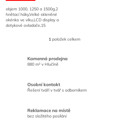
objem 1000, 1250 a 1500g,2
hnětací háky,Velké skleněné
okénko ve víku,LCD display a
dotykové ovladače,15
programů,program pro
přípravu bezlepkového chleba,
1
položek celkem
O
zavařeniny, jogurtu...
v
l
á
Kamenná prodejna
d
880 m² v Hlučíně
a
c
í
Osobní kontakt
p
Řešení tváří v tvář s odborníkem
r
v
k
y
Reklamace na místě
v
bez složitého posílání
ý
p