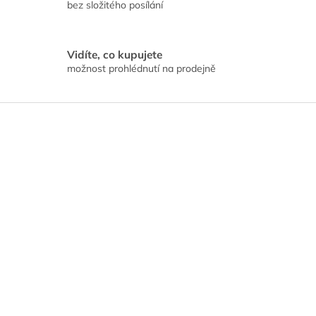
bez složitého posílání
Vidíte, co kupujete
možnost prohlédnutí na prodejně
Z
á
p
a
t
í