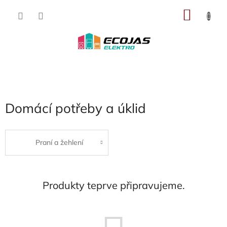
Přejít
NÁKU
na
obsah
KOŠÍK
Domácí potřeby a úklid
Praní a žehlení
Produkty teprve připravujeme.