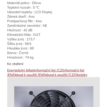
Materiál police : Dřevo
Teplotní rozsah : 5 °C
Ukazatel teploty : LCD Displej
Zámek dveří : Ano
Protipachový filtr : Ano
Zaměnitelné otevírání : NE
Hlučnost : 42 dB
Klimatická třída : N,ST
Výška (cm) : 173.7
Šířka (cm) : 59.5
Hloubka (cm) : 69
Barva : Černá
Hmotnost : 74 kg
Ke stažení
Energetický štítek
Informační list /CZ/
Informační list
/EN/
Návod k použití /EN/
Návod k použití /CZ/
Obrázky