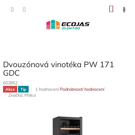
Přejít
NÁKU
na
obsah
KOŠÍK
Dvouzónová vinotéka PW 171
GDC
653852
Průměrné
1 hodnocení
Podrobnosti hodnocení
Akce
Tip
hodnocení
Značka:
Philco
produktu
je
5,0
z
5
hvězdiček.