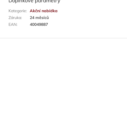
Doplňkové parametry
Kategorie
:
Akční nabídka
Záruka
:
24 měsíců
EAN
:
40049887
Z
á
p
a
t
í