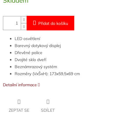
Skladem
cena:
Přidat do košíku
LED osvětlení
Barevný dotykový displej
Dřevěné police
Dvojité sklo dveří
Beznámrazový systém
Rozměry (VxŠxH): 173x59,5x69 cm
Detailní informace
ZEPTAT SE
SDÍLET