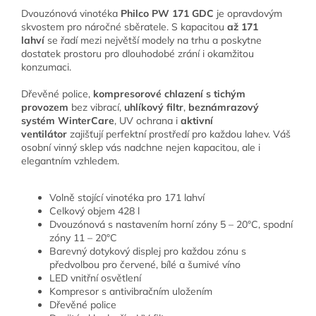
Dvouzónová vinotéka
Philco PW 171 GDC
je opravdovým
skvostem pro náročné sběratele. S kapacitou
až 171
lahví
se řadí mezi největší modely na trhu a poskytne
dostatek prostoru pro dlouhodobé zrání i okamžitou
konzumaci.
Dřevěné police,
kompresorové chlazení s tichým
provozem
bez vibrací,
uhlíkový filtr
,
beznámrazový
systém WinterCare
, UV ochrana i
aktivní
ventilátor
zajišťují perfektní prostředí pro každou lahev. Váš
osobní vinný sklep vás nadchne nejen kapacitou, ale i
elegantním vzhledem.
Volně stojící vinotéka pro 171 lahví
Celkový objem 428 l
Dvouzónová s nastavením horní zóny 5 – 20°C, spodní
zóny 11 – 20°C
Barevný dotykový displej pro každou zónu s
předvolbou pro červené, bílé a šumivé víno
LED vnitřní osvětlení
Kompresor s antivibračním uložením
Dřevěné police