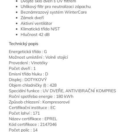
Dvojité sklo dveří s UV filtrem
Uhlíkový filtr pro neutralizaci zápachu
Beznámrazový systém WinterCare
Zámek dveří
Aktivní ventilátor
Klimatická třída N/ST
Hlučnost 42 dB
Technický popis
Energetická třída : G
Možnost umístění : Volně stojící
Provedení : Vinotéky
Počet dveří : 1
Emisní třída hluku : D
Displej : DOTYKOVÝ
Objem chladničky (l) : 428
Speciální funkce : UV DVEŘE, ANTIVIBRAČNÍ KOMPRES
Roční spotřeba energie : 180 kWh
Způsob chlazení : Kompresorové
Certifikační instituce : EC
Počet lahví : 171
Název certifikace : EPREL
Kód certifikace : 2147046
Počet polic : 14