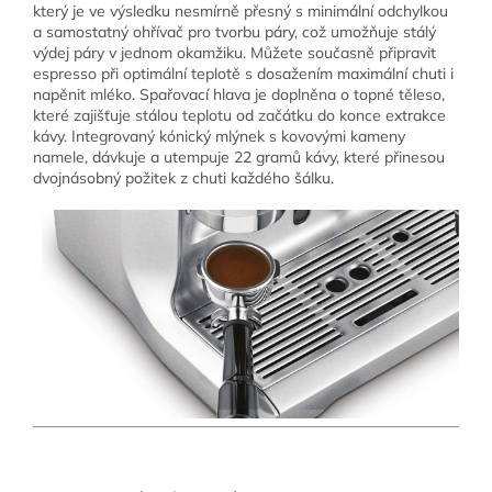
který je ve výsledku nesmírně přesný s minimální odchylkou
a samostatný ohřívač pro tvorbu páry, což umožňuje stálý
výdej páry v jednom okamžiku. Můžete současně připravit
espresso při optimální teplotě s dosažením maximální chuti i
napěnit mléko. Spařovací hlava je doplněna o topné těleso,
které zajišťuje stálou teplotu od začátku do konce extrakce
kávy. Integrovaný kónický mlýnek s kovovými kameny
namele, dávkuje a utempuje 22 gramů kávy, které přinesou
dvojnásobný požitek z chuti každého šálku.