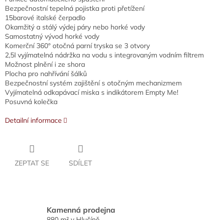
Bezpečnostní tepelná pojistka proti přetížení
15barové italské čerpadlo
Okamžitý a stálý výdej páry nebo horké vody
Samostatný vývod horké vody
Komerční 360° otočná parní tryska se 3 otvory
2,5l vyjímatelná nádržka na vodu s integrovaným vodním filtrem
Možnost plnění i ze shora
Plocha pro nahřívání šálků
Bezpečnostní systém zajištění s otočným mechanizmem
Vyjímatelná odkapávací miska s indikátorem Empty Me!
Posuvná kolečka
Detailní informace
ZEPTAT SE
SDÍLET
Kamenná prodejna
880 m² v Hlučíně