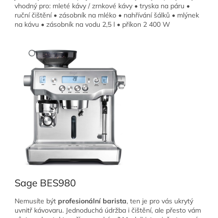
vhodný pro: mleté kávy / zrnkové kávy • tryska na páru •
ruční čištění • zásobník na mléko • nahřívání šálků • mlýnek
na kávu • zásobník na vodu 2,5 l • příkon 2 400 W
Sage BES980
Nemusíte být
profesionální barista
, ten je pro vás ukrytý
uvnitř kávovaru. Jednoduchá údržba i čištění, ale přesto vám