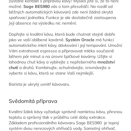
zůstane kontakt s přípravou kávy? Mysleli jste si, že to není
možné.
Sage BES980
vás o tom přesvědčí. Na rozdíl od
běžných automatických kávovarů zde není žádná skrytá
spařovací jednotka. Funkce je ale dostatečně zastoupena.
Její absence na výsledku nic nemění.
Dopřejte si kvalitní kávu, která bude chutnat stejně dobře
jako ve vaší oblíbené kavárně.
Systém Oracle
má funkci
automatického mletí kávy, dávkování i její tempování. Umožní
Vám extrahovat espresso a připravovat mléko současně
během pár minut a na úrovni špičkové kavárny. Užijte si
lahodnou chuť kávy a vybírejte z nepřeberného
množství
chutí
a druhů. Kombinujte, ochutnávejte, srovnávejte a
vyberte si kávu, která se stane Vaší nejmilejší.
Barista je ukrytý uvnitř kávovaru.
Svědomitá příprava
Kvalitní šálek kávy vyžaduje správně namletou kávu, přesnou
teplotu a správný tlak v průběhu celé doby extrakce.
Základem profesionálního kávovaru Sage BES980 je topný
systém dvou nerezových ohřívačů vody. Samotný ohřívač,