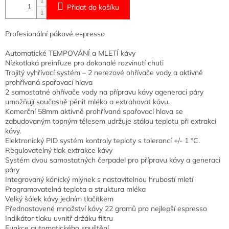
Přidat do košíku
Profesionální pákové espresso
Automatické TEMPOVÁNÍ a MLETÍ kávy
Nízkotlaká preinfuze pro dokonalé rozvinutí chuti
Trojitý vyhřívací systém – 2 nerezové ohřívače vody a aktivně
prohřívaná spařovací hlava
2 samostatné ohřívače vody na přípravu kávy ageneraci páry
umožňují současně pěnit mléko a extrahovat kávu.
Komerční 58mm aktivně prohřívaná spařovací hlava se
zabudovaným topným tělesem udržuje stálou teplotu při extrakci
kávy.
Elektronický PID systém kontroly teploty s tolerancí +/- 1 °C.
Regulovatelný tlak extrakce kávy
Systém dvou samostatných čerpadel pro přípravu kávy a generaci
páry
Integrovaný kónický mlýnek s nastavitelnou hrubostí mletí
Programovatelná teplota a struktura mléka
Velký šálek kávy jedním tlačítkem
Přednastavené množství kávy 22 gramů pro nejlepší espresso
Indikátor tlaku uvnitř držáku filtru
Funkce automatického spuštění