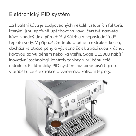
Elektronický PID systém
Za kvalitní kávu je zodpovědných několik vstupních faktorů,
kterými jsou správně upěchovaná káva, čerstvě namletá
káva, vhodný tlak, předehřátý šálek a v neposlední řadě
teplota vody. V případě, že teplota během extrakce kolísá,
dochází ke ztrátě pěny a výsledný šálek ztrácí svou krásnou
kávovou barvu během několika vteřin. Sage BES980 nabízí
inovativní technologii kontroly teploty v průběhu celé
extrakce. Elektronický PID systém zaznamenává teplotu
v průběhu celé extrakce a vyrovnává kolísání teploty.