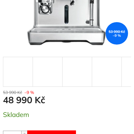
53 990 Kč
–9 %
53 990 Kč
–9 %
48 990 Kč
Měrná
Skladem
cena: