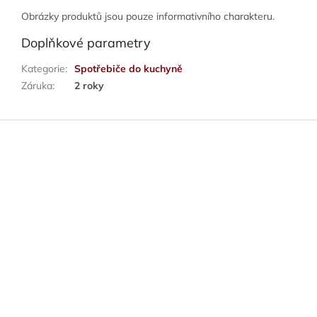
Obrázky produktů jsou pouze informativního charakteru.
Doplňkové parametry
Kategorie
:
Spotřebiče do kuchyně
Záruka
:
2 roky
Z
á
p
a
t
í