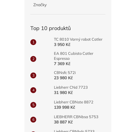
p
Značky
a
n
e
Top 10 produktů
l
TC 8010 Varný robot Catler
3 950 Kč
EA 801 Cubisto Catler
Espresso
7 369 Kč
CBNsfc 572i
23 980 Kč
Liebherr CNd 7723
31 980 Kč
Liebherr CBNste 8872
139 998 Kč
LIEBHERR CBNbsa 5753
38 887 Kč
Liebherr CBNbdc 5733