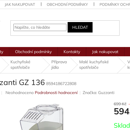
JAK NAKUPOVAT
OBCHODNÍ PODMÍNKY
PODMÍNKY OCH
HLEDAT
ty
Obchodní podmínky
Kontakty
Jak nakupovat
Kuchyňské
Příprava
Malé kuchyňské
V
spotřebiče
jídla
spotřebiče
k
zanti GZ 136
8594186722808
Průměrné
Neohodnoceno
Podrobnosti hodnocení
Značka:
Guzzanti
hodnocení
produktu
699 Kč
594
je
0,0
z
Měrná
Skla
5
cena: