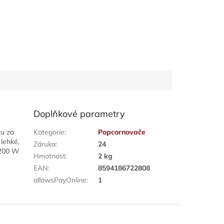
Doplňkové parametry
ku za
Kategorie
:
Popcornovače
 lehké,
Záruka
:
24
1200 W
Hmotnost
:
2 kg
EAN
:
8594186722808
allowsPayOnline
:
1