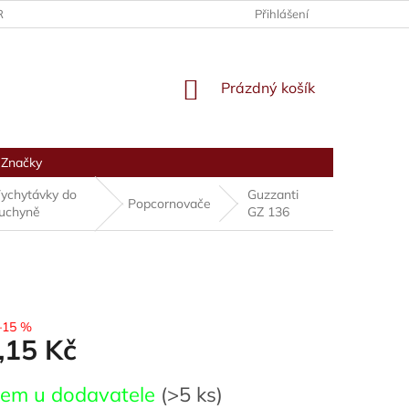
RANY OSOBNÍCH ÚDAJŮ
Přihlášení
NÁKUPNÍ
Prázdný košík
KOŠÍK
Značky
ychytávky do
Guzzanti
Popcornovače
uchyně
GZ 136
–15 %
,15 Kč
dem u dodavatele
(>5 ks)