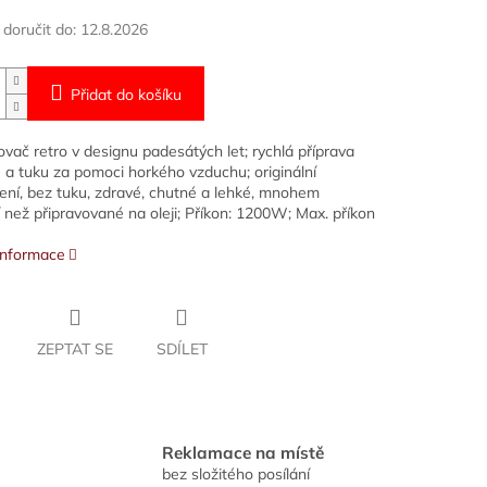
oručit do:
12.8.2026
Přidat do košíku
vač retro v designu padesátých let; rychlá příprava
e a tuku za pomoci horkého vzduchu; originální
ení, bez tuku, zdravé, chutné a lehké, mnohem
í než připravované na oleji; Příkon: 1200W; Max. příkon
 informace
ZEPTAT SE
SDÍLET
Reklamace na místě
bez složitého posílání