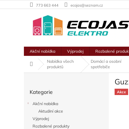
Přejít
773 663 444
ecojas@seznam.cz
na
obsah
Akční nabídka
Výprodej
Rozbalené produk
Nabídka všech
Domácí a osobní
Domů
produktů
spotřebiče
P
Guz
o
Přeskočit
s
Kategorie
kategorie
Akce
t
r
Akční nabídka
a
Aktuální akce
n
Výprodej
n
í
Rozbalené produkty