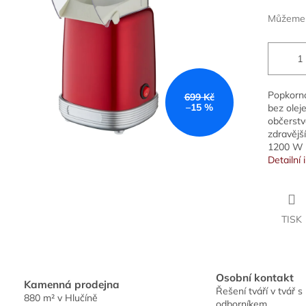
hvězdiček.
Můžeme d
Popkorno
699 Kč
–15 %
bez olej
občerstv
zdravějš
1200 W
Detailní
TISK
Osobní kontakt
Kamenná prodejna
Řešení tváří v tvář s
880 m² v Hlučíně
odborníkem