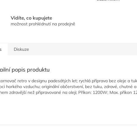
Vidíte, co kupujete
možnost prohlédnutí na prodejně
s
Diskuze
ailní popis produktu
ornovač retro v designu padesátých let; rychlá příprava bez oleje a tu
ci horkého vzduchu; originální občerstvení, bez tuku, zdravé, chutné a
em zdravější než připravované na oleji; Příkon: 1200W; Max. příkon 