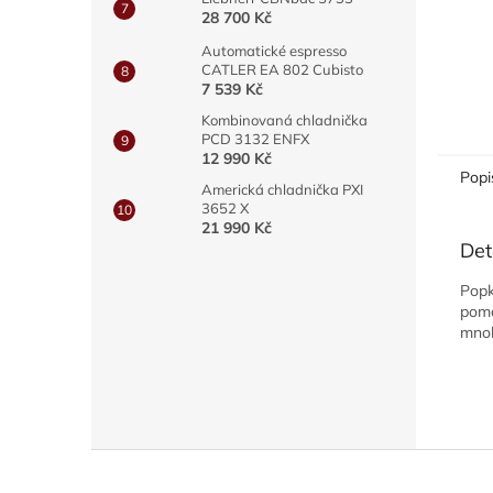
28 700 Kč
Automatické espresso
CATLER EA 802 Cubisto
7 539 Kč
Kombinovaná chladnička
PCD 3132 ENFX
12 990 Kč
Popi
Americká chladnička PXI
3652 X
21 990 Kč
Det
Popk
pomo
mnoh
Z
á