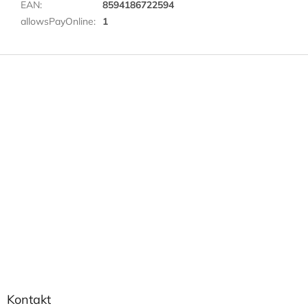
EAN
:
8594186722594
allowsPayOnline
:
1
Z
á
p
a
t
í
Kontakt