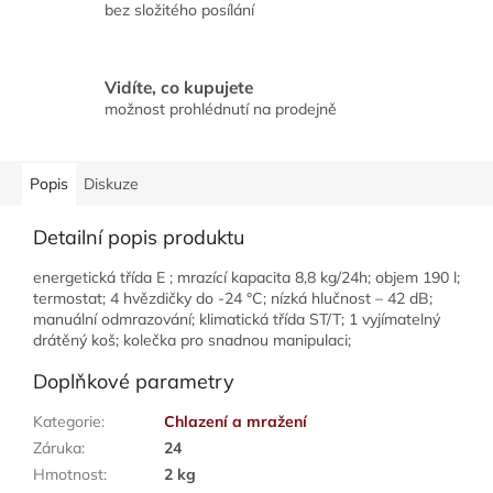
bez složitého posílání
Vidíte, co kupujete
možnost prohlédnutí na prodejně
Popis
Diskuze
Detailní popis produktu
energetická třída E ; mrazící kapacita 8,8 kg/24h; objem 190 l;
termostat; 4 hvězdičky do -24 °C; nízká hlučnost – 42 dB;
manuální odmrazování; klimatická třída ST/T; 1 vyjímatelný
drátěný koš; kolečka pro snadnou manipulaci;
Doplňkové parametry
Kategorie
:
Chlazení a mražení
Záruka
:
24
Hmotnost
:
2 kg