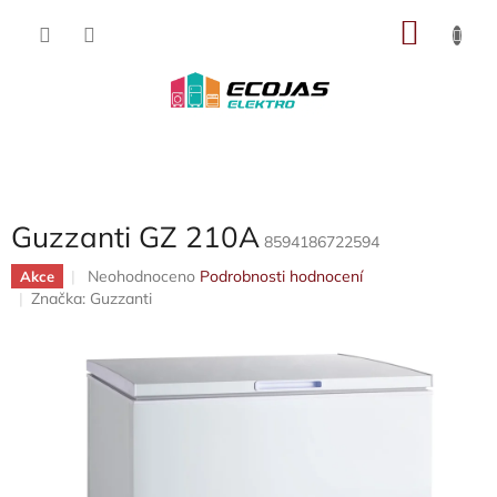
Přejít
NÁKU
na
obsah
KOŠÍK
Guzzanti GZ 210A
8594186722594
Průměrné
Neohodnoceno
Podrobnosti hodnocení
Akce
hodnocení
Značka:
Guzzanti
produktu
je
0,0
z
5
hvězdiček.