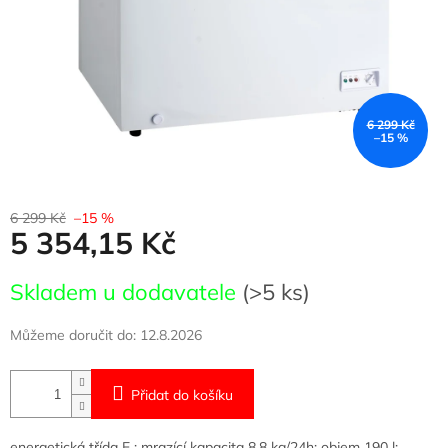
6 299 Kč
–15 %
6 299 Kč
–15 %
5 354,15 Kč
Měrná
Skladem u dodavatele
(>5 ks)
cena:
Můžeme doručit do:
12.8.2026
Přidat do košíku
energetická třída E ; mrazící kapacita 8,8 kg/24h; objem 190 l;