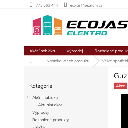
Přejít
773 663 444
ecojas@seznam.cz
na
obsah
Akční nabídka
Výprodej
Rozbalené produk
Domů
Nabídka všech produktů
Velké spotřeb
P
Guz
o
Přeskočit
s
Kategorie
kategorie
Akce
t
r
Akční nabídka
a
Aktuální akce
n
Výprodej
n
í
Rozbalené produkty
p
Značky