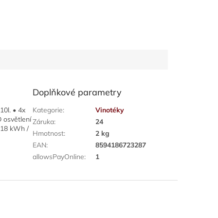
Doplňkové parametry
10l. • 4x
Kategorie
:
Vinotéky
 osvětlení
Záruka
:
24
2,18 kWh /
Hmotnost
:
2 kg
EAN
:
8594186723287
allowsPayOnline
:
1