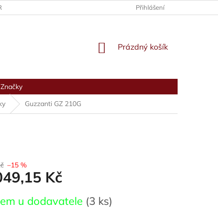
RANY OSOBNÍCH ÚDAJŮ
Přihlášení
NÁKUPNÍ
Prázdný košík
KOŠÍK
Značky
ky
Guzzanti GZ 210G
Kč
–15 %
049,15 Kč
dem u dodavatele
(3 ks)