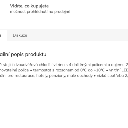
Vidíte, co kupujete
možnost prohlédnutí na prodejně
s
Diskuze
ailní popis produktu
ě stojící dvoudvéřová chladící vitrína s 4 drátěnými policemi o objemu 2
hovatelné police • termostat s rozsahem od 0°C do +10°C • vnitřní LED
eální pro restaurace, hotely, penziony, malé obchody • nízká spotřeba 