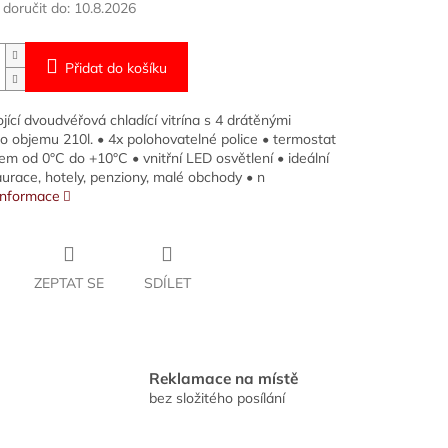
oručit do:
10.8.2026
Přidat do košíku
jící dvoudvéřová chladící vitrína s 4 drátěnými
 o objemu 210l. • 4x polohovatelné police • termostat
em od 0°C do +10°C • vnitřní LED osvětlení • ideální
aurace, hotely, penziony, malé obchody • n
 informace
ZEPTAT SE
SDÍLET
Reklamace na místě
bez složitého posílání