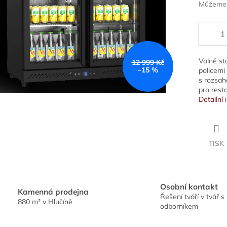
Můžeme d
Volně sto
12 999 Kč
–15 %
policemi
s rozsah
pro rest
Detailní
TISK
Osobní kontakt
Kamenná prodejna
Řešení tváří v tvář s
880 m² v Hlučíně
odborníkem