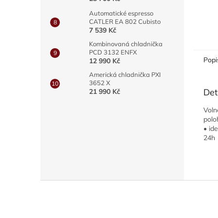
Automatické espresso
CATLER EA 802 Cubisto
7 539 Kč
Kombinovaná chladnička
PCD 3132 ENFX
Popi
12 990 Kč
Americká chladnička PXI
3652 X
Det
21 990 Kč
Voln
polo
• id
24h
Z
á
p
a