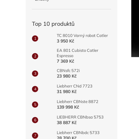
a
n
e
Top 10 produktů
l
TC 8010 Varný robot Catler
3 950 Kč
EA 801 Cubisto Catler
Espresso
7 369 Kč
CBNsfc 572i
23 980 Kč
Liebherr CNd 7723
31 980 Kč
Liebherr CBNste 8872
139 998 Kč
LIEBHERR CBNbsa 5753
38 887 Kč
Liebherr CBNbdc 5733
28 700 Kč