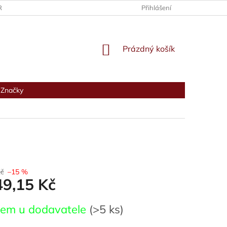
RANY OSOBNÍCH ÚDAJŮ
Přihlášení
NÁKUPNÍ
Prázdný košík
KOŠÍK
Značky
Kč
–15 %
49,15 Kč
dem u dodavatele
(>5 ks)