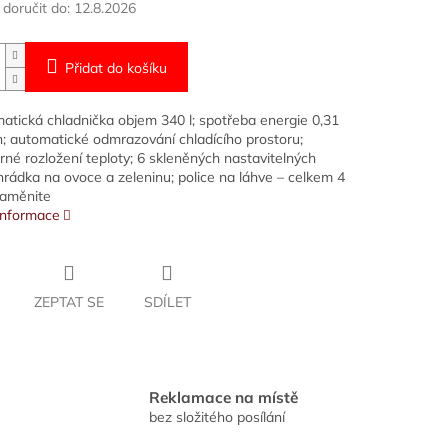
oručit do:
12.8.2026
Přidat do košíku
atická chladnička objem 340 l; spotřeba energie 0,31
 automatické odmrazování chladícího prostoru;
né rozložení teploty; 6 skleněných nastavitelných
ihrádka na ovoce a zeleninu; police na láhve – celkem 4
 zaměnite
 informace
ZEPTAT SE
SDÍLET
Reklamace na místě
bez složitého posílání