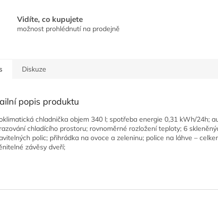
Vidíte, co kupujete
možnost prohlédnutí na prodejně
s
Diskuze
ailní popis produktu
klimatická chladnička objem 340 l; spotřeba energie 0,31 kWh/24h; a
azování chladícího prostoru; rovnoměrné rozložení teploty; 6 skleněný
avitelných polic; přihrádka na ovoce a zeleninu; police na láhve – celkem
nitelné závěsy dveří;