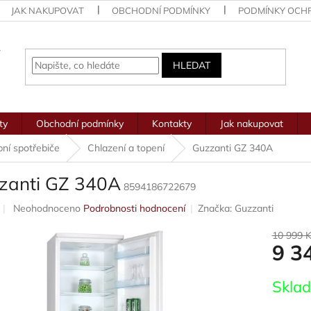
JAK NAKUPOVAT
OBCHODNÍ PODMÍNKY
PODMÍNKY OCH
HLEDAT
ty
Obchodní podmínky
Kontakty
Jak nakupovat
ní spotřebiče
Chlazení a topení
Guzzanti GZ 340A
zanti GZ 340A
8594186722679
Průměrné
Neohodnoceno
Podrobnosti hodnocení
Značka:
Guzzanti
hodnocení
produktu
10 999 
9 3
je
0,0
z
Měrná
Skla
5
cena:
hvězdiček.