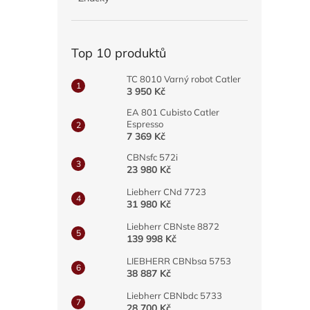
a
n
e
Top 10 produktů
l
TC 8010 Varný robot Catler
3 950 Kč
EA 801 Cubisto Catler
Espresso
7 369 Kč
CBNsfc 572i
23 980 Kč
Liebherr CNd 7723
31 980 Kč
Liebherr CBNste 8872
139 998 Kč
LIEBHERR CBNbsa 5753
38 887 Kč
Liebherr CBNbdc 5733
28 700 Kč