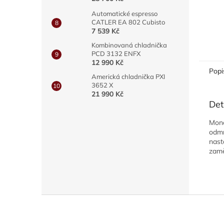
Automatické espresso
CATLER EA 802 Cubisto
7 539 Kč
Kombinovaná chladnička
PCD 3132 ENFX
12 990 Kč
Popi
Americká chladnička PXI
3652 X
21 990 Kč
Det
Mono
odmr
nast
zamě
Z
á
p