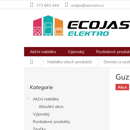
Přejít
773 663 444
ecojas@seznam.cz
na
obsah
Akční nabídka
Výprodej
Rozbalené produk
Domů
Nabídka všech produktů
Domácí a osob
P
Guz
o
Přeskočit
s
Kategorie
kategorie
Akce
t
r
Akční nabídka
a
Aktuální akce
n
Výprodej
n
í
Rozbalené produkty
p
Značky