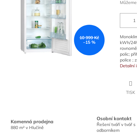
Můžeme d
Monoklim
10 999 Kč
–15 %
kWh/24h;
rovnoměr
polic; př
police ;
Detailní
TISK
Osobní kontakt
Kamenná prodejna
Řešení tváří v tvář s
880 m² v Hlučíně
odborníkem