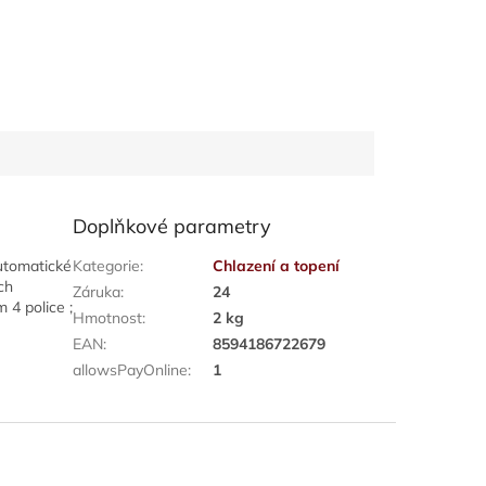
Doplňkové parametry
utomatické
Kategorie
:
Chlazení a topení
ch
Záruka
:
24
 4 police ;
Hmotnost
:
2 kg
EAN
:
8594186722679
allowsPayOnline
:
1