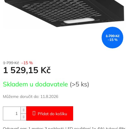
1 799 Kč
–15 %
1 799 Kč
–15 %
1 529,15 Kč
Měrná
Skladem u dodavatele
(>5 ks)
cena:
Můžeme doručit do:
11.8.2026
Přidat do košíku
Odsavač par; 1 motor; 3 rychlosti; LED osvětlení 1x 4W; tukový filtr