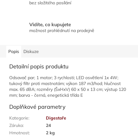
bez složitého posílání
Vidíte, co kupujete
možnost prohlédnutí na prodejně
Popis
Diskuze
Detailní popis produktu
Odsavač par; 1 motor; 3 rychlosti; LED osvětlení 1x 4W;
tukový filtr proti mastnotám; výkon 187 m3/hod; hlučnost
max. 65 dBA; rozměry (ŠxHxV) 60 x 50 x 13 cm; výstup 120
mm; barva - černá, enegetická třída E
Doplňkové parametry
Kategorie
:
Digestoře
Záruka
:
24
Hmotnost
:
2 kg