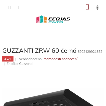
Přejít
NÁKU
na
obsah
KOŠÍK
GUZZANTI ZRW 60 černá
5902429921582
Průměrné
Neohodnoceno
Podrobnosti hodnocení
Akce
hodnocení
Značka:
Guzzanti
produktu
je
0,0
z
5
hvězdiček.