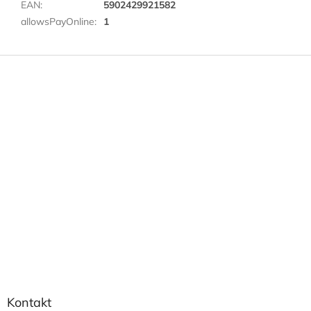
EAN
:
5902429921582
allowsPayOnline
:
1
Z
á
p
a
t
í
Kontakt