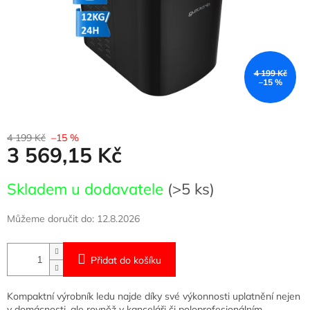
4 199 Kč
–15 %
4 199 Kč
–15 %
3 569,15 Kč
Měrná
Skladem u dodavatele
(>5 ks)
cena:
Můžeme doručit do:
12.8.2026
Přidat do košíku
Kompaktní výrobník ledu najde díky své výkonnosti uplatnění nejen
v domácnosti, ale rovněž v kanceláři či poloprofesionálním