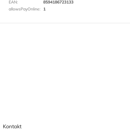
EAN
:
8594186723133
allowsPayOnline
:
1
Z
á
p
a
t
í
Kontakt