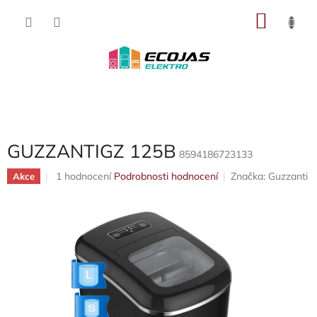
Přejít
NÁKU
na
obsah
KOŠÍK
GUZZANTIGZ 125B
8594186723133
Průměrné
1 hodnocení
Podrobnosti hodnocení
Značka:
Guzzanti
Akce
hodnocení
produktu
je
5,0
z
5
hvězdiček.