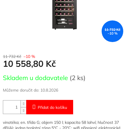
11 732 Kč
–10 %
11 732 Kč
–10 %
10 558,80 Kč
Měrná
Skladem u dodavatele
(2 ks)
cena:
Můžeme doručit do:
10.8.2026
Přidat do košíku
vinotéka; en. třída G; objem 150 l; kapacita 58 lahví; hlučnost 37
dB(A); jedna teplotní zóna 5°C - 20°C; wifi připojení; elektronické