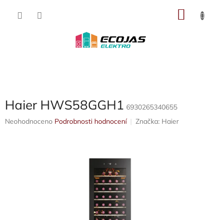
Přejít
NÁKU
na
obsah
KOŠÍK
Haier HWS58GGH1
6930265340655
Průměrné
Neohodnoceno
Podrobnosti hodnocení
Značka:
Haier
hodnocení
produktu
je
0,0
z
5
hvězdiček.