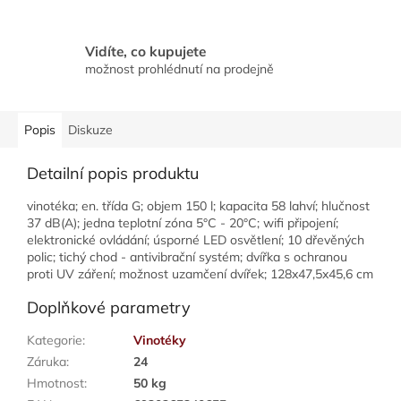
Vidíte, co kupujete
možnost prohlédnutí na prodejně
Popis
Diskuze
Detailní popis produktu
vinotéka; en. třída G; objem 150 l; kapacita 58 lahví; hlučnost
37 dB(A); jedna teplotní zóna 5°C - 20°C; wifi připojení;
elektronické ovládání; úsporné LED osvětlení; 10 dřevěných
polic; tichý chod - antivibrační systém; dvířka s ochranou
proti UV záření; možnost uzamčení dvířek; 128x47,5x45,6 cm
Doplňkové parametry
Kategorie
:
Vinotéky
Záruka
:
24
Hmotnost
:
50 kg