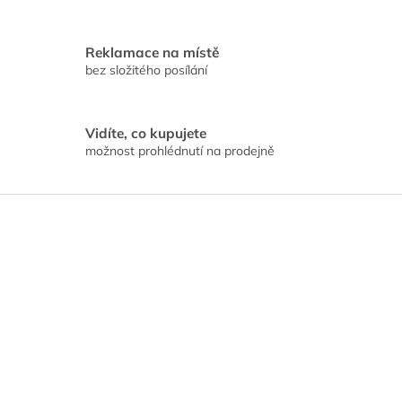
Reklamace na místě
bez složitého posílání
Vidíte, co kupujete
možnost prohlédnutí na prodejně
Z
á
p
a
t
í