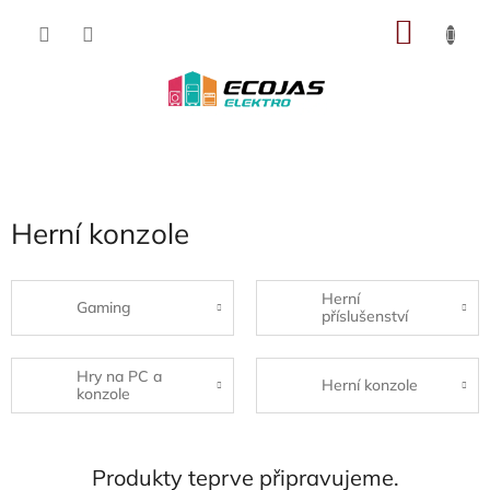
Přejít
NÁKU
na
obsah
KOŠÍK
Herní konzole
Herní
Gaming
příslušenství
Hry na PC a
Herní konzole
konzole
Produkty teprve připravujeme.