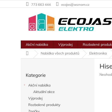
Přejít
773 663 444
ecojas@seznam.cz
na
obsah
Akční nabídka
Výprodej
Rozbalené produk
Domů
Nabídka všech produktů
Elektronika
P
His
o
Přeskočit
s
Průměr
Kategorie
Neohod
kategorie
t
hodnoc
r
produkt
Akční nabídka
a
je
Aktuální akce
n
0,0
z
Výprodej
n
5
í
Rozbalené produkty
hvězdič
p
Značky