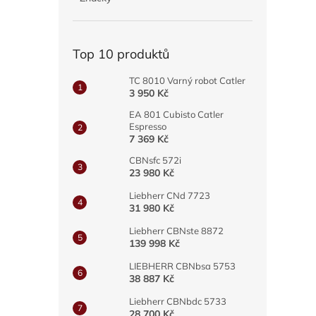
a
n
e
Top 10 produktů
l
TC 8010 Varný robot Catler
3 950 Kč
EA 801 Cubisto Catler
Espresso
7 369 Kč
CBNsfc 572i
23 980 Kč
Liebherr CNd 7723
31 980 Kč
Liebherr CBNste 8872
139 998 Kč
LIEBHERR CBNbsa 5753
38 887 Kč
Liebherr CBNbdc 5733
28 700 Kč