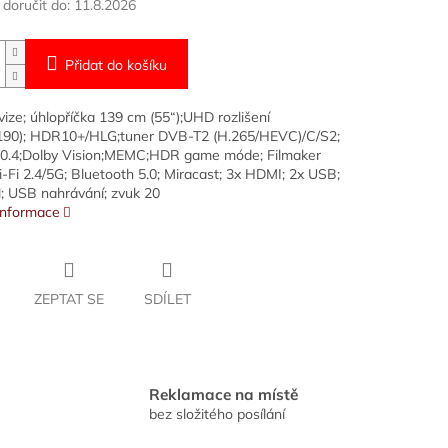
oručit do:
11.8.2026
Přidat do košíku
vize; úhlopříčka 139 cm (55“);UHD rozlišení
190); HDR10+/HLG;tuner DVB-T2 (H.265/HEVC)/C/S2;
0.4;Dolby Vision;MEMC;HDR game móde; Filmaker
Fi 2.4/5G; Bluetooth 5.0; Miracast; 3x HDMI; 2x USB;
; USB nahrávání; zvuk 20
 informace
ZEPTAT SE
SDÍLET
Reklamace na místě
bez složitého posílání