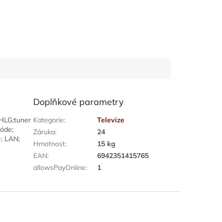
Doplňkové parametry
/HLG;tuner
Kategorie
:
Televize
óde;
Záruka
:
24
+; LAN;
Hmotnost
:
15 kg
EAN
:
6942351415765
allowsPayOnline
:
1