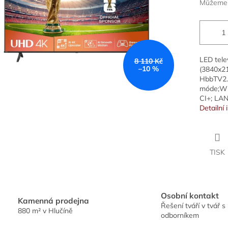
Můžeme d
LED tele
8 110 Kč
–10 %
(3840x2
HbbTV2.
móde;Wi-
CI+; LAN
Detailní
TISK
Osobní kontakt
Kamenná prodejna
Řešení tváří v tvář s
880 m² v Hlučíně
odborníkem