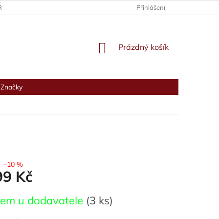
RANY OSOBNÍCH ÚDAJŮ
Přihlášení
NÁKUPNÍ
Prázdný košík
KOŠÍK
Značky
–10 %
99 Kč
dem u dodavatele
(3 ks)