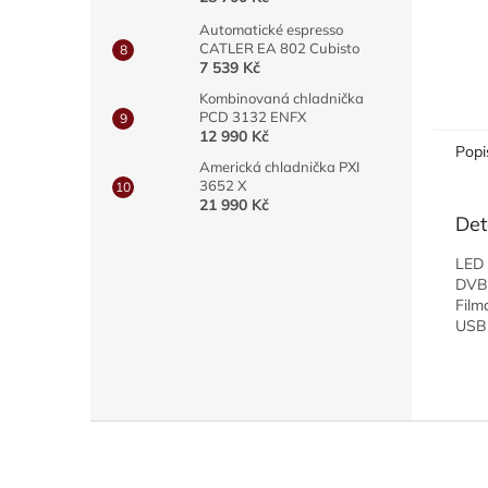
Automatické espresso
CATLER EA 802 Cubisto
7 539 Kč
Kombinovaná chladnička
PCD 3132 ENFX
12 990 Kč
Popi
Americká chladnička PXI
3652 X
21 990 Kč
Det
LED 
DVB-
Film
USB 
Z
á
p