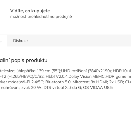
Vidíte, co kupujete
možnost prohlédnutí na prodejně
s
Diskuze
ailní popis produktu
televize; úhlopříčka 139 cm (55“);UHD rozlišení (3840x2190); HDR10+
T2 (H.265/HEVC)/C/S2; HbbTV2.0.4;Dolby Vision;MEMC;HDR game m
aker móde;Wi-Fi 2.4/5G; Bluetooth 5.0; Miracast; 3x HDMI; 2x USB; CI
nahrávání; zvuk 20 W; DTS virtual X;třída G; OS VIDAA U8.5