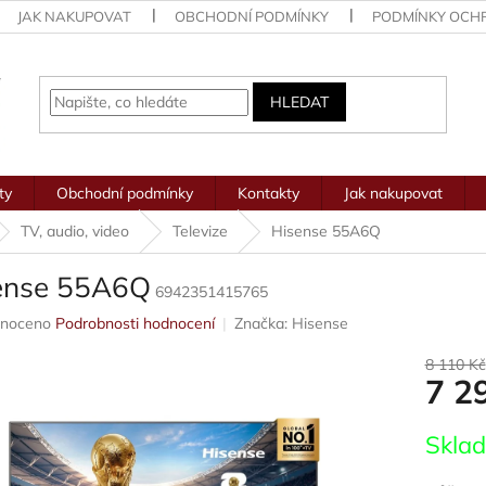
JAK NAKUPOVAT
OBCHODNÍ PODMÍNKY
PODMÍNKY OCH
HLEDAT
ty
Obchodní podmínky
Kontakty
Jak nakupovat
TV, audio, video
Televize
Hisense 55A6Q
ense 55A6Q
6942351415765
né
noceno
Podrobnosti hodnocení
Značka:
Hisense
ení
u
8 110 Kč
7 2
Měrná
Skla
cena:
ek.