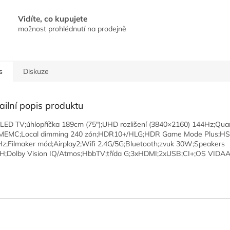
Vidíte, co kupujete
možnost prohlédnutí na prodejně
s
Diskuze
ailní popis produktu
 LED TV;úhlopříčka 189cm (75");UHD rozlišení (3840×2160) 144Hz;Qu
;MEMC;Local dimming 240 zón;HDR10+/HLG;HDR Game Mode Plus;H
z;Filmaker mód;Airplay2;Wifi 2.4G/5G;Bluetooth;zvuk 30W;Speakers
H;Dolby Vision IQ/Atmos;HbbTV;třída G;3xHDMI;2xUSB;CI+;OS VIDA