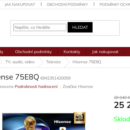
JAK NAKUPOVAT
OBCHODNÍ PODMÍNKY
PODMÍNKY OCH
HLEDAT
ty
Obchodní podmínky
Kontakty
Jak nakupovat
TV, audio, video
Televize
Hisense 75E8Q
ense 75E8Q
6942351420059
né
noceno
Podrobnosti hodnocení
Značka:
Hisense
ení
u
28 040 
25 
Měrná
Skla
cena:
ek.