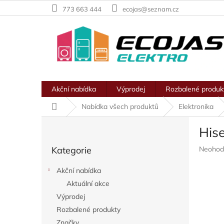
Přejít
773 663 444
ecojas@seznam.cz
na
obsah
Akční nabídka
Výprodej
Rozbalené produk
Domů
Nabídka všech produktů
Elektronika
P
His
o
Přeskočit
s
Průměr
Kategorie
Neohod
kategorie
t
hodnoc
r
produkt
Akční nabídka
a
je
Aktuální akce
n
0,0
z
Výprodej
n
5
í
Rozbalené produkty
hvězdič
p
Značky