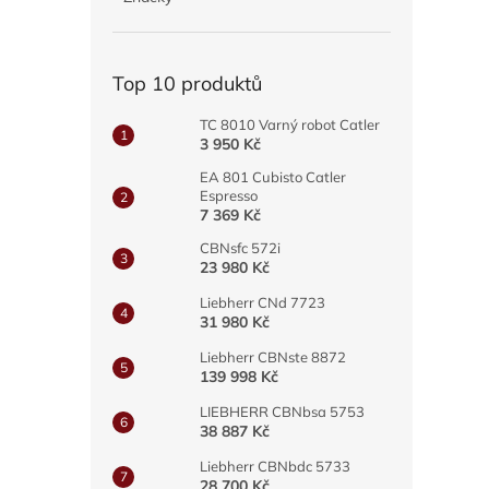
a
n
e
Top 10 produktů
l
TC 8010 Varný robot Catler
3 950 Kč
EA 801 Cubisto Catler
Espresso
7 369 Kč
CBNsfc 572i
23 980 Kč
Liebherr CNd 7723
31 980 Kč
Liebherr CBNste 8872
139 998 Kč
LIEBHERR CBNbsa 5753
38 887 Kč
Liebherr CBNbdc 5733
28 700 Kč