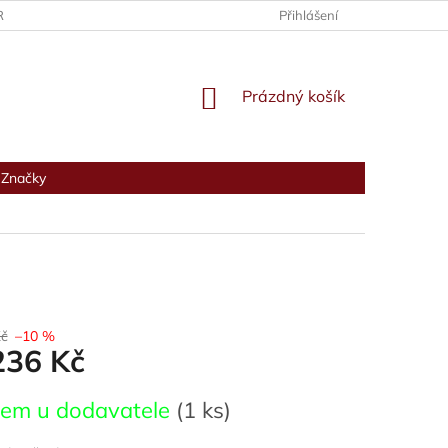
RANY OSOBNÍCH ÚDAJŮ
Přihlášení
NÁKUPNÍ
Prázdný košík
KOŠÍK
Značky
Kč
–10 %
236 Kč
dem u dodavatele
(1 ks)