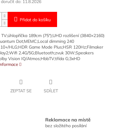
oručit do:
11.8.2026
Přidat do košíku
 TV;úhlopříčka 189cm (75");UHD rozlišení (3840×2160)
uantum Dot;MEMC;Local dimming 240
10+/HLG;HDR Game Mode Plus;HSR 120Hz;Filmaker
lay2;Wifi 2.4G/5G;Bluetooth;zvuk 30W;Speakers
lby Vision IQ/Atmos;HbbTV;třída G;3xHD
 informace
ZEPTAT SE
SDÍLET
Reklamace na místě
bez složitého posílání