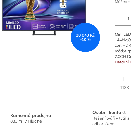
Můžeme d
Mini LED
28 040 Kč
–10 %
144Hz;Q
zón;HDR
mód;Airp
2.0CH;Do
Detailní
TISK
Osobní kontakt
Kamenná prodejna
Řešení tváří v tvář s
880 m² v Hlučíně
odborníkem