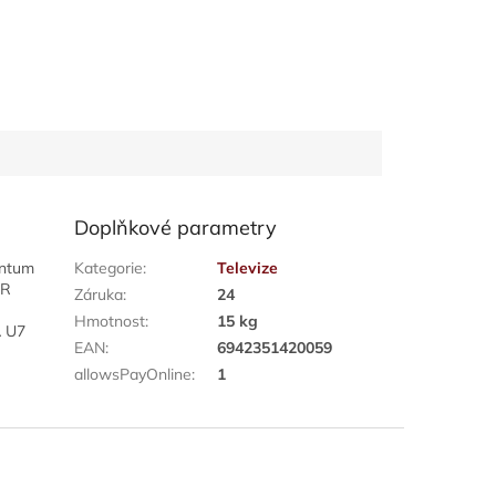
Doplňkové parametry
antum
Kategorie
:
Televize
SR
Záruka
:
24
Hmotnost
:
15 kg
A U7
EAN
:
6942351420059
allowsPayOnline
:
1