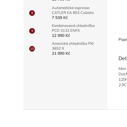
Automatické espresso
CATLER EA 802 Cubisto
7 539 Kč
Kombinovaná chladnička
PCD 3132 ENFX
12 990 Kč
Popi
Americká chladnička PXI
3652 X
21 990 Kč
Det
Mini
Dot
120H
2.0C
Z
á
p