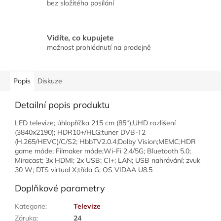
bez složitého posílání
Vidíte, co kupujete
možnost prohlédnutí na prodejně
Popis
Diskuze
Detailní popis produktu
LED televize; úhlopříčka 215 cm (85“);UHD rozlišení
(3840x2190); HDR10+/HLG;tuner DVB-T2
(H.265/HEVC)/C/S2; HbbTV2.0.4;Dolby Vision;MEMC;HDR
game móde; Filmaker móde;Wi-Fi 2.4/5G; Bluetooth 5.0;
Miracast; 3x HDMI; 2x USB; CI+; LAN; USB nahrávání; zvuk
30 W; DTS virtual X;třída G; OS VIDAA U8.5
Doplňkové parametry
Kategorie
:
Televize
Záruka
:
24