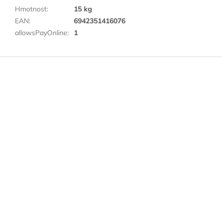
Hmotnost
:
15 kg
EAN
:
6942351416076
allowsPayOnline
:
1
Z
á
p
a
t
í