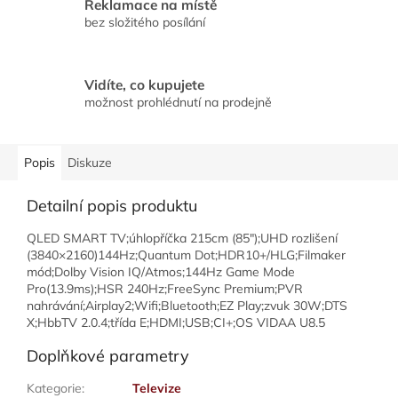
Reklamace na místě
bez složitého posílání
Vidíte, co kupujete
možnost prohlédnutí na prodejně
Popis
Diskuze
Detailní popis produktu
QLED SMART TV;úhlopříčka 215cm (85");UHD rozlišení
(3840×2160)144Hz;Quantum Dot;HDR10+/HLG;Filmaker
mód;Dolby Vision IQ/Atmos;144Hz Game Mode
Pro(13.9ms);HSR 240Hz;FreeSync Premium;PVR
nahrávání;Airplay2;Wifi;Bluetooth;EZ Play;zvuk 30W;DTS
X;HbbTV 2.0.4;třída E;HDMI;USB;CI+;OS VIDAA U8.5
Doplňkové parametry
Kategorie
:
Televize