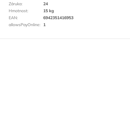
Záruka
:
24
Hmotnost
:
15 kg
EAN
:
6942351416953
allowsPayOnline
:
1
Z
á
p
a
t
í