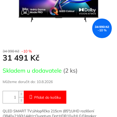
34 990 Kč
–10 %
34 990 Kč
–10 %
31 491 Kč
Měrná
Skladem u dodavatele
(2 ks)
cena:
Můžeme doručit do:
10.8.2026
Přidat do košíku
QLED SMART TV;úhlopříčka 215cm (85");UHD rozlišení
(3840×2160)144Hz;Quantum Dot;HDR10+/HLG;Filmaker