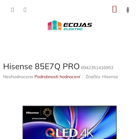
Přejít
NÁKU
na
obsah
KOŠÍK
Hisense 85E7Q PRO
6942351416953
Průměrné
Neohodnoceno
Podrobnosti hodnocení
Značka:
Hisense
hodnocení
produktu
je
0,0
z
5
hvězdiček.