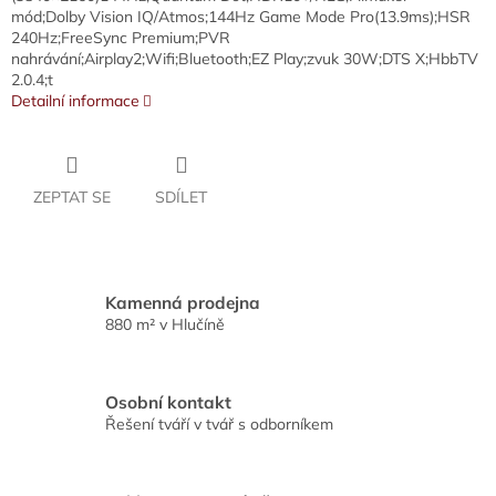
mód;Dolby Vision IQ/Atmos;144Hz Game Mode Pro(13.9ms);HSR
240Hz;FreeSync Premium;PVR
nahrávání;Airplay2;Wifi;Bluetooth;EZ Play;zvuk 30W;DTS X;HbbTV
2.0.4;t
Detailní informace
ZEPTAT SE
SDÍLET
Kamenná prodejna
880 m² v Hlučíně
Osobní kontakt
Řešení tváří v tvář s odborníkem