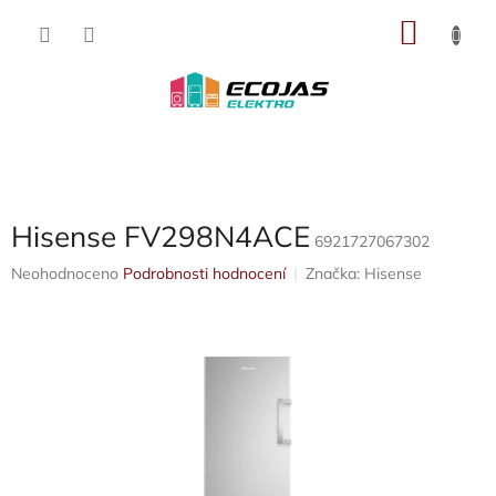
Přejít
NÁKU
na
obsah
KOŠÍK
Hisense FV298N4ACE
6921727067302
Průměrné
Neohodnoceno
Podrobnosti hodnocení
Značka:
Hisense
hodnocení
produktu
je
0,0
z
5
hvězdiček.