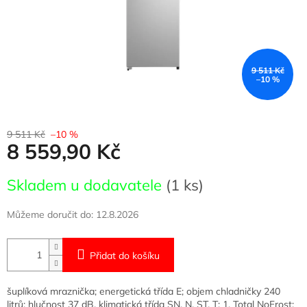
9 511 Kč
–10 %
9 511 Kč
–10 %
8 559,90 Kč
Měrná
Skladem u dodavatele
(1 ks)
cena:
Můžeme doručit do:
12.8.2026
Přidat do košíku
šuplíková mraznička; energetická třída E; objem chladničky 240
litrů; hlučnost 37 dB, klimatická třída SN, N, ST, T; 1. Total NoFrost;