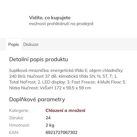
Vidíte, co kupujete
možnost prohlédnutí na prodejně
Popis
Diskuze
Detailní popis produktu
šuplíková mraznička; energetická třída E; objem chladničky
240 litrů; hlučnost 37 dB, klimatická třída SN, N, ST, T; 1.
Total NoFrost; 2. LED display; 3. Fast Freeze; 4.Multi Flow; 5.
Nízka hlučnost; VxŠxH 172 x 59,5 x 59 cm
Doplňkové parametry
Kategorie
:
Chlazení a mražení
Záruka
:
24
Hmotnost
:
2 kg
EAN
:
6921727067302