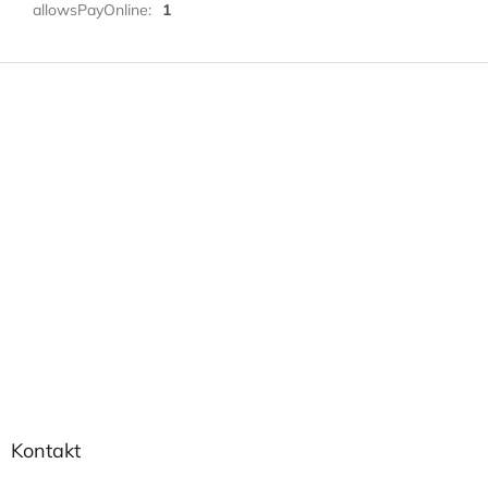
allowsPayOnline
:
1
Z
á
p
a
t
í
Kontakt