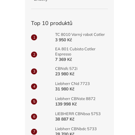
a
n
e
Top 10 produktů
l
TC 8010 Varný robot Catler
3 950 Kč
EA 801 Cubisto Catler
Espresso
7 369 Kč
CBNsfc 572i
23 980 Kč
Liebherr CNd 7723
31 980 Kč
Liebherr CBNste 8872
139 998 Kč
LIEBHERR CBNbsa 5753
38 887 Kč
Liebherr CBNbdc 5733
28 700 Kč