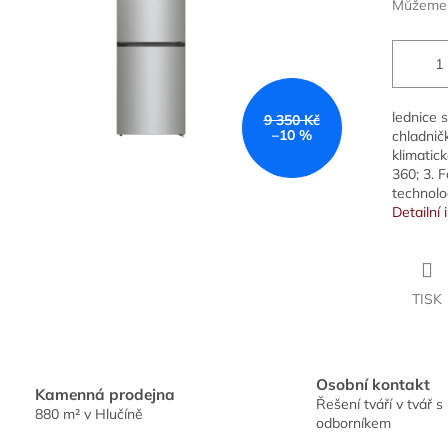
Můžeme d
lednice 
9 350 Kč
–10 %
chladničk
klimatick
360; 3. 
technolo
Detailní
TISK
Osobní kontakt
Kamenná prodejna
Řešení tváří v tvář s
880 m² v Hlučíně
odborníkem