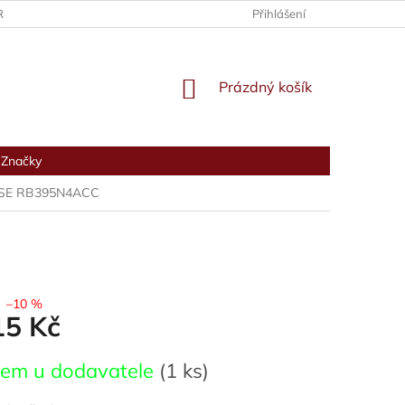
RANY OSOBNÍCH ÚDAJŮ
Přihlášení
NÁKUPNÍ
Prázdný košík
KOŠÍK
Značky
SE RB395N4ACC
–10 %
15 Kč
dem u dodavatele
(1 ks)