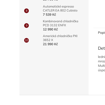
Automatické espresso
CATLER EA 802 Cubisto
7 539 Kč
Kombinovaná chladnička
PCD 3132 ENFX
12 990 Kč
Popi
Americká chladnička PXI
3652 X
21 990 Kč
Det
ledn
mraz
Mult
úspo
Z
á