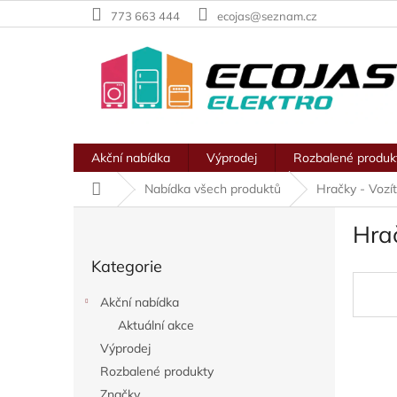
Přejít
773 663 444
ecojas@seznam.cz
na
obsah
Akční nabídka
Výprodej
Rozbalené produk
Domů
Nabídka všech produktů
Hračky - Vozít
P
Hrač
o
Přeskočit
s
Kategorie
kategorie
t
r
Akční nabídka
a
Aktuální akce
n
Výprodej
n
í
Rozbalené produkty
p
Značky