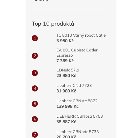
a
n
e
Top 10 produktů
l
TC 8010 Varný robot Catler
3 950 Kč
EA 801 Cubisto Catler
Espresso
7 369 Kč
CBNsfc 572i
23 980 Kč
Liebherr CNd 7723
31 980 Kč
Liebherr CBNste 8872
139 998 Kč
LIEBHERR CBNbsa 5753
38 887 Kč
Liebherr CBNbdc 5733
28 700 Kč