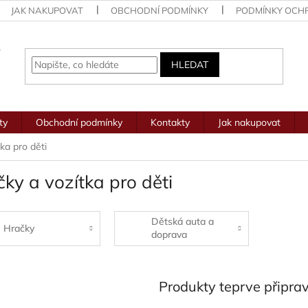
JAK NAKUPOVAT
OBCHODNÍ PODMÍNKY
PODMÍNKY OCH
HLEDAT
ty
Obchodní podmínky
Kontakty
Jak nakupovat
ka pro děti
ky a vozítka pro děti
Dětská auta a
Hračky
doprava
Produkty teprve připra