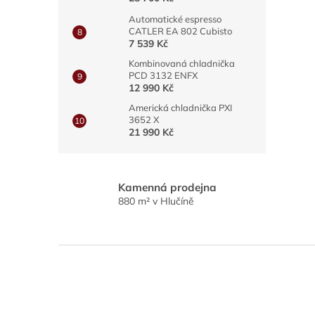
Automatické espresso
CATLER EA 802 Cubisto
7 539 Kč
Kombinovaná chladnička
PCD 3132 ENFX
12 990 Kč
Americká chladnička PXI
3652 X
21 990 Kč
Kamenná prodejna
880 m² v Hlučíně
Z
á
p
a
t