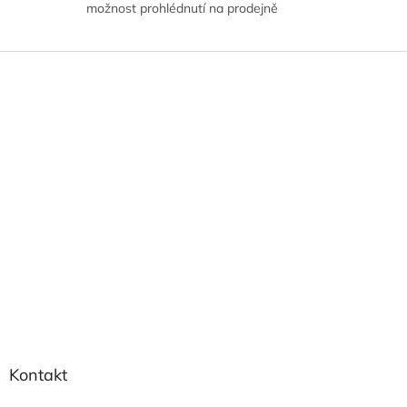
možnost prohlédnutí na prodejně
Z
á
p
a
t
í
Kontakt