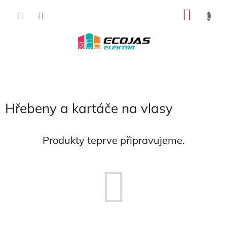
Přejít
NÁKU
na
obsah
KOŠÍK
Hřebeny a kartáče na vlasy
Produkty teprve připravujeme.