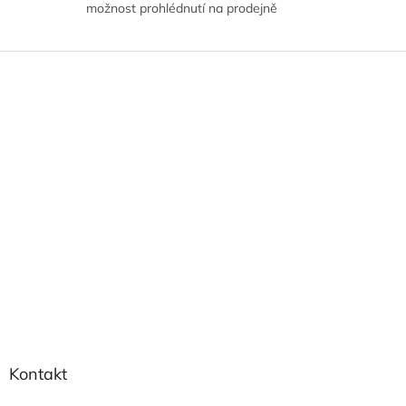
možnost prohlédnutí na prodejně
Z
á
p
a
t
í
Kontakt