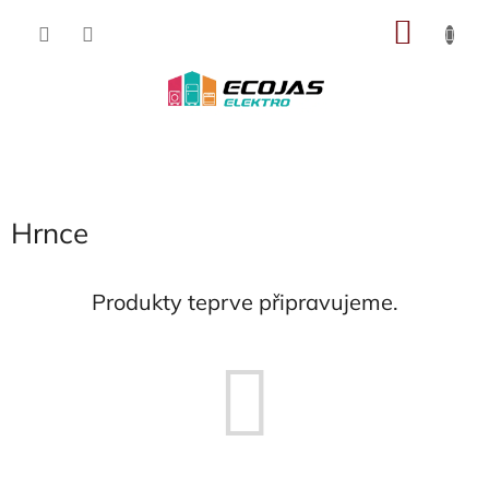
Přejít
NÁKU
na
obsah
KOŠÍK
Hrnce
Produkty teprve připravujeme.