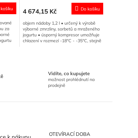
 košíku
Do košíku
4 674,15 Kč
lované
objem nádoby 1,2 l • určený k výrobě
nu za
výborné zmrzliny, sorbetů a mraženého
borné
jogurtu • úsporný kompresor umožňuje
ogurtu
chlazení v rozmezí -18°C - -35°C, stejně
jako u mrazáku •...
Vidíte, co kupujete
tě
možnost prohlédnutí na
prodejně
OTEVÍRACÍ DOBA
ce k nákupu