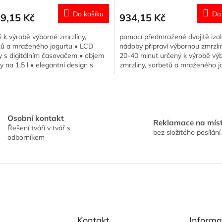
Do košíku
Do
9,15 Kč
934,15 Kč
 k výrobě výborné zmrzliny,
pomocí předmražené dvojitě izo
tů a mraženého jogurtu • LCD
nádoby připraví výbornou zmrzli
y s digitálním časovačem • objem
20-40 minut určený k výrobě vý
 na 1,5 l • elegantní design s
zmrzliny, sorbetů a mraženého j
vými prvky • snadná...
LCD display s digitálním...
O
v
l
á
Osobní kontakt
Reklamace na mís
d
Řešení tváří v tvář s
bez složitého posílání
a
odborníkem
c
í
p
r
v
k
y
v
Kontakt
Informa
ý