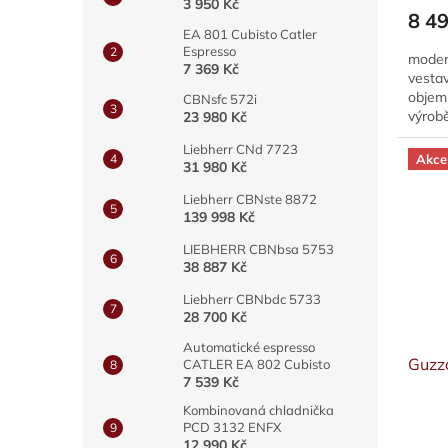
3 950 Kč
8 49
EA 801 Cubisto Catler
Espresso
modern
7 369 Kč
vesta
objem 
CBNsfc 572i
výrobě
23 980 Kč
mražen
Liebherr CNd 7723
Akce
31 980 Kč
Liebherr CBNste 8872
139 998 Kč
LIEBHERR CBNbsa 5753
38 887 Kč
Liebherr CBNbdc 5733
28 700 Kč
Automatické espresso
Guzz
CATLER EA 802 Cubisto
7 539 Kč
Kombinovaná chladnička
PCD 3132 ENFX
12 990 Kč