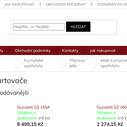
JAK NAKUPOVAT
OBCHODNÍ PODMÍNKY
PODMÍNKY OCH
HLEDAT
ty
Obchodní podmínky
Kontakty
Jak nakupovat
Kuchyňské
Příprava
Malé kuchyňs
spotřebiče
jídla
spotřebiče
urtovače
rodávanější
Guzzanti GZ 155A
Guzzanti GZ 160
Skladem u
Skladem u
dodavatele
(>5 ks)
dodavatele
(>5 k
8 499,15 Kč
1 274,15 Kč