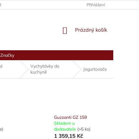
RANY OSOBNÍCH ÚDAJŮ
Přihlášení
NÁKUPNÍ
Prázdný košík
KOŠÍK
Značky
ké
Vychytávky do
Jogurtovače
kuchyně
Guzzanti GZ 159
Skladem u
s)
dodavatele
(>5 ks)
1 359,15 Kč