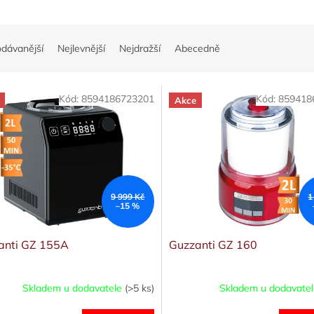
odávanější
Nejlevnější
Nejdražší
Abecedně
Kód:
8594186723201
Kód:
859418
Akce
9 999 Kč
1
–15 %
anti GZ 155A
Guzzanti GZ 160
Skladem u dodavatele
(>5 ks)
Skladem u dodavate