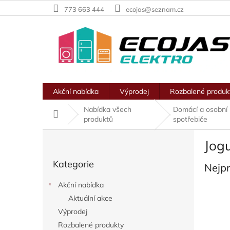
Přejít
773 663 444
ecojas@seznam.cz
na
obsah
Akční nabídka
Výprodej
Rozbalené produk
Nabídka všech
Domácí a osobní
Domů
produktů
spotřebiče
P
Jog
o
Přeskočit
s
Kategorie
kategorie
Nejp
t
r
Akční nabídka
a
Aktuální akce
n
Výprodej
n
í
Rozbalené produkty