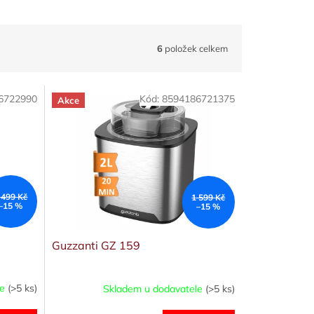
6
položek celkem
6722990
Kód:
8594186721375
Akce
 499 Kč
1 599 Kč
–15 %
–15 %
Guzzanti GZ 159
le
(>5 ks)
Skladem u dodavatele
(>5 ks)