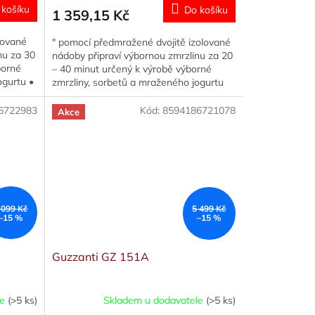
 košíku
Do košíku
1 359,15 Kč
lované
" pomocí předmražené dvojitě izolované
nu za 30
nádoby připraví výbornou zmrzlinu za 20
borné
– 40 minut určený k výrobě výborné
ogurtu •
zmrzliny, sorbetů a mraženého jogurtu
časovač na 45 min objem...
6722983
Kód:
8594186721078
Akce
 099 Kč
5 499 Kč
–15 %
–15 %
Guzzanti GZ 151A
le
(>5 ks)
Skladem u dodavatele
(>5 ks)