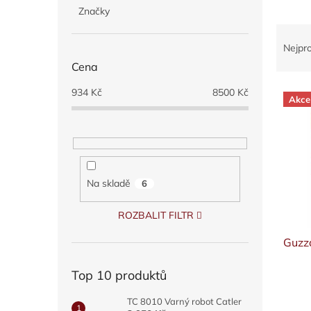
p
Značky
a
Ř
n
a
Nejpr
e
z
Cena
l
e
V
n
934
Kč
8500
Kč
Akce
ý
í
p
p
i
r
s
o
p
d
r
u
Na skladě
6
o
k
d
t
ROZBALIT FILTR
u
ů
Guzz
k
t
ů
Top 10 produktů
TC 8010 Varný robot Catler