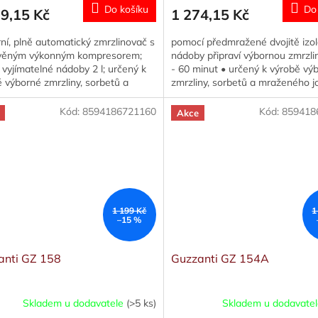
Do košíku
Do
9,15 Kč
1 274,15 Kč
í, plně automatický zmrzlinovač s
pomocí předmražené dvojitě izo
věným výkonným kompresorem;
nádoby připraví výbornou zmrzli
vyjímatelné nádoby 2 l; určený k
- 60 minut • určený k výrobě vý
 výborné zmrzliny, sorbetů a
zmrzliny, sorbetů a mraženého j
ého jogurtu; úsporný...
LCD display s...
Kód:
8594186721160
Kód:
859418
Akce
1 199 Kč
1
–15 %
anti GZ 158
Guzzanti GZ 154A
Skladem u dodavatele
(>5 ks)
Skladem u dodavate