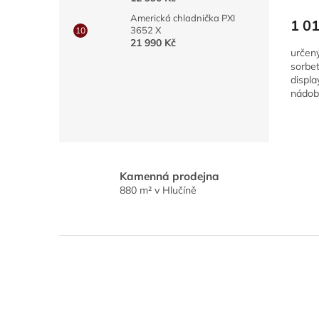
Americká chladnička PXI
1 01
3652 X
21 990 Kč
určený
sorbe
displa
nádoby
nerezo
Kamenná prodejna
880 m² v Hlučíně
Z
á
p
a
t