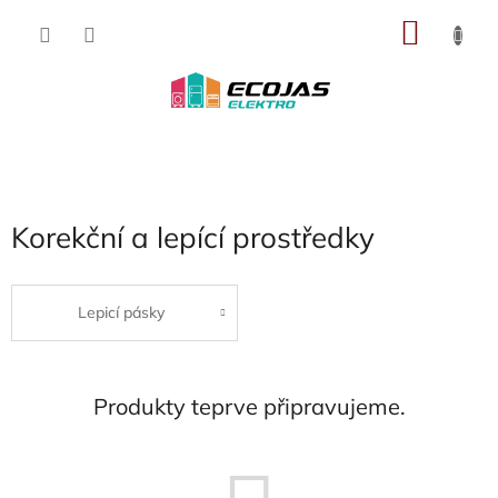
Přejít
NÁKU
na
obsah
KOŠÍK
Korekční a lepící prostředky
Lepicí pásky
Produkty teprve připravujeme.