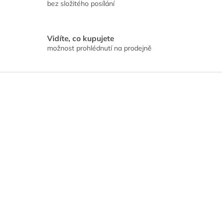
bez složitého posílání
Vidíte, co kupujete
možnost prohlédnutí na prodejně
Z
á
p
a
t
í