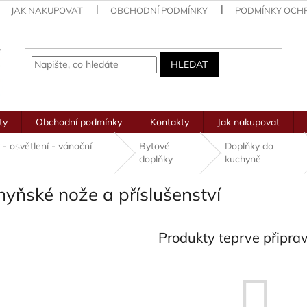
JAK NAKUPOVAT
OBCHODNÍ PODMÍNKY
PODMÍNKY OCH
HLEDAT
ty
Obchodní podmínky
Kontakty
Jak nakupovat
y - osvětlení - vánoční
Bytové
Doplňky do
doplňky
kuchyně
yňské nože a příslušenství
Produkty teprve připra