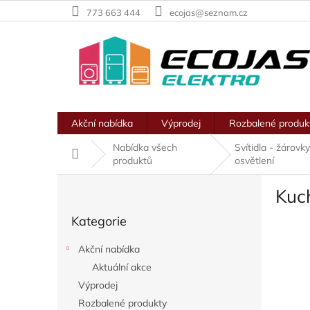
Přejít
773 663 444
ecojas@seznam.cz
na
obsah
Akční nabídka
Výprodej
Rozbalené produk
Nabídka všech
Svítidla - žárovk
Domů
produktů
osvětlení
P
Kuch
o
Přeskočit
s
Kategorie
kategorie
t
r
Akční nabídka
a
Aktuální akce
n
Výprodej
n
í
Rozbalené produkty