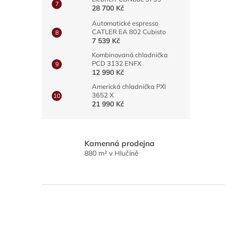
28 700 Kč
Automatické espresso
CATLER EA 802 Cubisto
7 539 Kč
Kombinovaná chladnička
PCD 3132 ENFX
12 990 Kč
Americká chladnička PXI
3652 X
21 990 Kč
Kamenná prodejna
880 m² v Hlučíně
Z
á
p
a