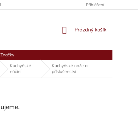
RANY OSOBNÍCH ÚDAJŮ
Přihlášení
NÁKUPNÍ
Prázdný košík
KOŠÍK
Značky
Kuchyňské
Kuchyňské nože a
náčiní
příslušenství
vujeme.