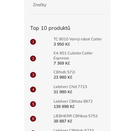
p
Značky
a
n
e
Top 10 produktů
l
TC 8010 Varný robot Catler
3 950 Kč
EA 801 Cubisto Catler
Espresso
7 369 Kč
CBNsfc 572i
23 980 Kč
Liebherr CNd 7723
31 980 Kč
Liebherr CBNste 8872
139 998 Kč
LIEBHERR CBNbsa 5753
38 887 Kč
Liebherr CBNbdc 5733