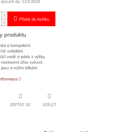
oručit do:
12.8.2026
Přidat do košíku
y produktu
hká a kompaktní.
hé ovládání.
ůči vodě a pádu z výšky.
nastavení úhlu svícení.
jasu a režim blikání.
 informace
ZEPTAT SE
SDÍLET