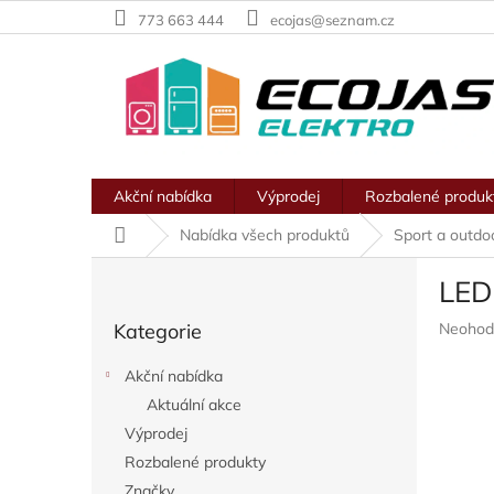
Přejít
773 663 444
ecojas@seznam.cz
na
obsah
Akční nabídka
Výprodej
Rozbalené produk
Domů
Nabídka všech produktů
Sport a outdo
P
LED
o
Přeskočit
s
Průměr
Kategorie
Neohod
kategorie
t
hodnoc
r
produkt
Akční nabídka
a
je
Aktuální akce
n
0,0
z
Výprodej
n
5
í
Rozbalené produkty
hvězdič
p
Značky