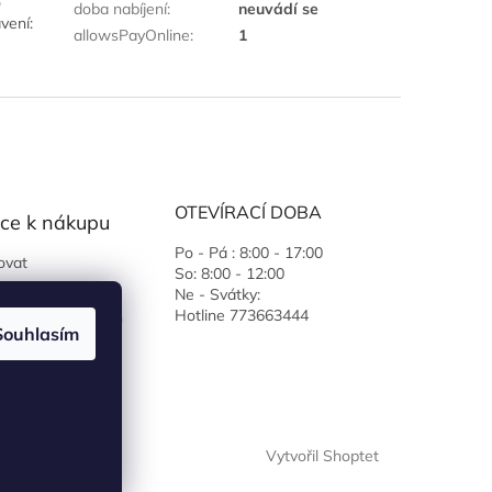
o
doba nabíjení
:
neuvádí se
vení:
allowsPayOnline
:
1
OTEVÍRACÍ DOBA
ce k nákupu
Po - Pá : 8:00 - 17:00
ovat
So: 8:00 - 12:00
 podmínky
Ne - Svátky:
Hotline 773663444
ochrany osobních
Souhlasím
Vytvořil Shoptet