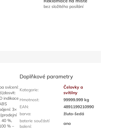
Reklamace na místě
bez složitého posílání
Doplňkové parametry
ba svícení:
Čelovky a
Kategorie
:
.|dosvit:
svítilny
D indikace
Hmotnost
:
99999.999 kg
 ABS
EAN
:
4891199210990
pájení: 3×
barva
:
žluto-šedá
|prodejní
, 40 %,
baterie součástí
ano
 100 % –
balení
: