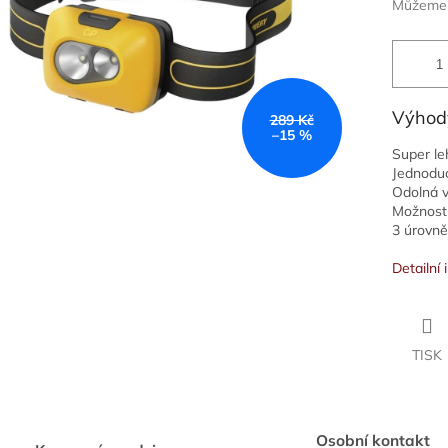
Můžeme d
Výhod
289 Kč
–15 %
Super le
Jednoduc
Odolná v
Možnost 
3 úrovně 
Detailní
TISK
Osobní kontakt