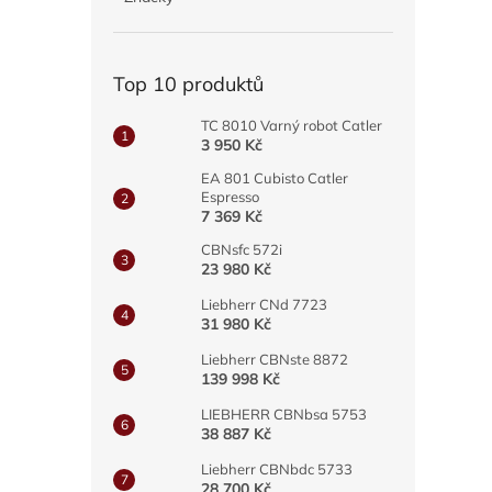
a
n
e
Top 10 produktů
l
TC 8010 Varný robot Catler
3 950 Kč
EA 801 Cubisto Catler
Espresso
7 369 Kč
CBNsfc 572i
23 980 Kč
Liebherr CNd 7723
31 980 Kč
Liebherr CBNste 8872
139 998 Kč
LIEBHERR CBNbsa 5753
38 887 Kč
Liebherr CBNbdc 5733
28 700 Kč