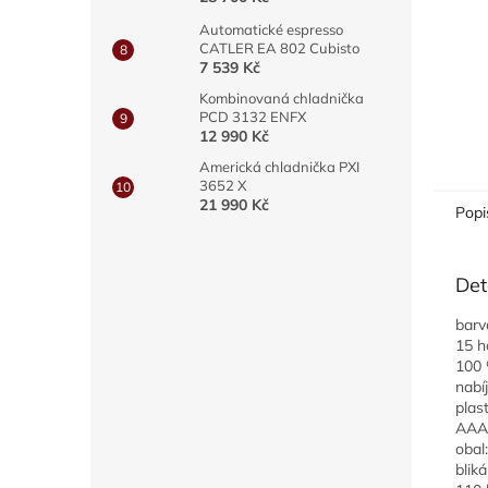
Automatické espresso
CATLER EA 802 Cubisto
7 539 Kč
Kombinovaná chladnička
PCD 3132 ENFX
12 990 Kč
Americká chladnička PXI
3652 X
21 990 Kč
Popi
Det
barv
15 h
100 
nabí
plas
AAA|
obal
blik