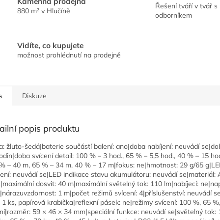
Kamenná prodejna
Řešení tváří v tvář s
880 m² v Hlučíně
odborníkem
Vidíte, co kupujete
možnost prohlédnutí na prodejně
s
Diskuze
ailní popis produktu
a: žluto-šedá|baterie součástí balení: ano|doba nabíjení: neuvádí se|do
odin|doba svícení detail: 100 % – 3 hod., 65 % – 5,5 hod., 40 % – 15 hod
% – 40 m, 65 % – 34 m, 40 % – 17 m|fokus: ne|hmotnost: 29 g/65 g|LE
jení: neuvádí se|LED indikace stavu akumulátoru: neuvádí se|materiál:
t|maximální dosvit: 40 m|maximální světelný tok: 110 lm|nabíjecí: ne|na
nárazuvzdornost: 1 m|počet režimů svícení: 4|příslušenství: neuvádí se
: 1 ks, papírová krabička|reflexní pásek: ne|režimy svícení: 100 %, 65 %
ání|rozměr: 59 × 46 × 34 mm|speciální funkce: neuvádí se|světelný tok: