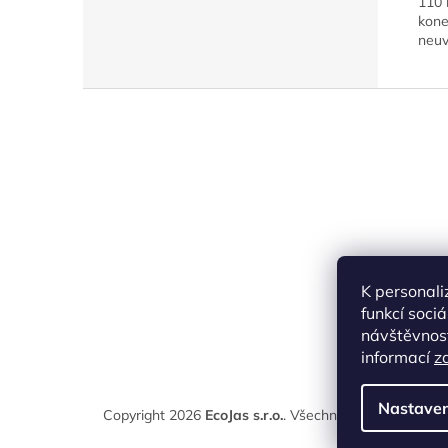
110 
kone
neuv
Z
á
p
a
t
í
K personali
funkcí soci
návštěvnost
informací
z
Nastaven
Copyright 2026
EcoJas s.r.o.
. Všechna práva vyhraze