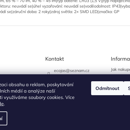
lm, 65 % – 70 lm, 40 % – 45 lm|typ baterie: LR03 (1,5 V)|typ napájecíh
ktoru: neuvádí se|úhel vyzařování: neuvádí se|voděodolnost: IP43|vyba
ádí se|záruční doba: 2 roky|zdroj světla: 2× SMD LED|značka: GP
Kontakt
Informa
Jak nakup
ecojas
@
seznam.cz
Obchodní
773 663 444
Podmínky 
zaci obsahu a reklam, poskytování
730 444 400 (prodejna
Odmítnout
údajů
álních médií a analýze naší
+ eshop)
i využíváme soubory cookies. Více
730444400
de
.
í
na.
Upravit nastavení cookies