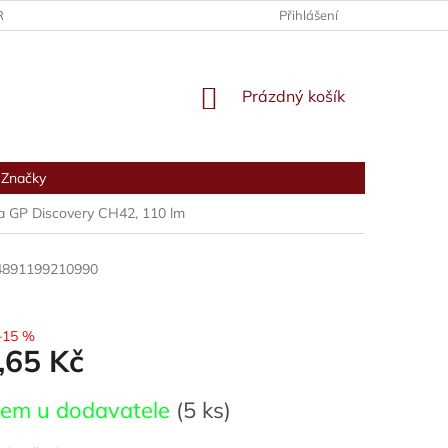
RANY OSOBNÍCH ÚDAJŮ
Přihlášení
NÁKUPNÍ
Prázdný košík
KOŠÍK
Značky
a GP Discovery CH42, 110 lm
4891199210990
–15 %
,65 Kč
dem u dodavatele
(5 ks)