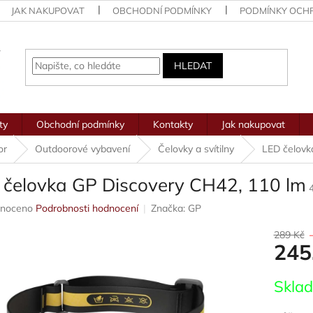
JAK NAKUPOVAT
OBCHODNÍ PODMÍNKY
PODMÍNKY OCH
HLEDAT
ty
Obchodní podmínky
Kontakty
Jak nakupovat
or
Outdoorové vybavení
Čelovky a svítilny
LED čelovk
 čelovka GP Discovery CH42, 110 lm
né
noceno
Podrobnosti hodnocení
Značka:
GP
ení
u
289 Kč
245
Měrná
Skla
cena:
ek.