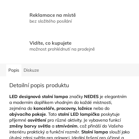
Reklamace na místě
bez složitého posílání
Vidíte, co kupujete
možnost prohlédnutí na prodejně
Popis
Diskuze
Detailní popis produktu
LED designová stolní lampa
značky
NEDES
je elegantním
a moderním doplňkem vhodným do každé místnosti,
zejména do
kanceláře, pracovny, ložnice
nebo do
obývacího pokoje
. Tato
stolní LED lampička
poskytuje
příjemné
osvětlení
pro různé aktivity. Je vybavena funkcí
změny barvy světla
a
stmíváním
, což přináší do Vašeho
interiéru praktický a funkční rozměr.
Stolní lampa
slouží jako
útulný zdroj světla pro relaxaci. Ideální řešení pro účinné a