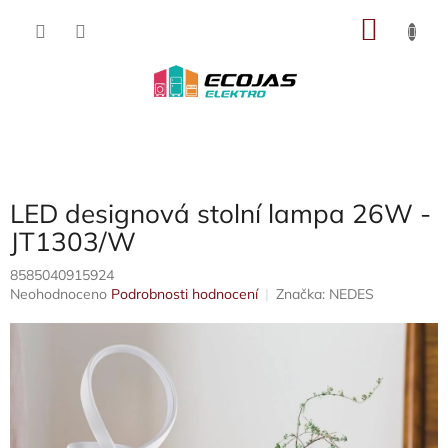
Přejít
NÁKU
na
obsah
KOŠÍK
LED designová stolní lampa 26W -
JT1303/W
8585040915924
Průměrné
Neohodnoceno
Podrobnosti hodnocení
Značka:
NEDES
hodnocení
produktu
je
0,0
z
5
hvězdiček.