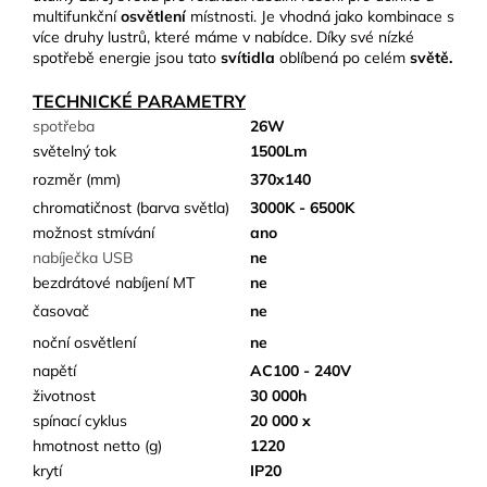
multifunkční
osvětlení
místnosti. Je vhodná jako kombinace s
více druhy lustrů, které máme v nabídce. Díky své nízké
spotřebě energie jsou tato
svítidla
oblíbená po celém
světě.
TECHNICKÉ PARAMETRY
spotřeba
26W
světelný tok
1500Lm
rozměr (mm)
370x140
chromatičnost (barva světla)
3000K - 6500K
možnost stmívání
ano
nabíječka USB
ne
bezdrátové nabíjení MT
ne
časovač
ne
noční osvětlení
ne
napětí
AC100 - 240V
životnost
30 000h
spínací cyklus
20 000 x
hmotnost netto (g)
1220
krytí
IP20