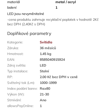
materiál
metal / acryl
balení
1
LED jsou nevyměnitelné
-cena produktu zahrnuje recyklační poplatek v hodnotě 2Kč
bez DPH (2,40Kč s DPH)
Doplňkové parametry
Kategorie
:
Svítidla
Záruka
:
36 měsíců
Hmotnost
:
1.45 kg
EAN
:
8585040915924
Zdroj světla
:
LED
Typ instalace
:
Stolní
RP
:
2.00 Kč bez DPH v ceně
Světelný tok (Lm)
:
1000-1999
Index podání barev
:
Ra≥80
Výkon (W)
:
21-30
Stmívání
:
Ano
allowsPayOnline
:
1