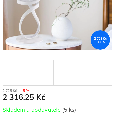
2 725 Kč
–15 %
2 725 Kč
–15 %
2 316,25 Kč
Měrná
Skladem u dodavatele
(5 ks)
cena: