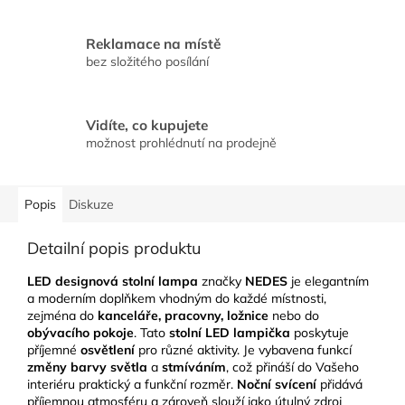
Reklamace na místě
bez složitého posílání
Vidíte, co kupujete
možnost prohlédnutí na prodejně
Popis
Diskuze
Detailní popis produktu
LED designová stolní lampa
značky
NEDES
je elegantním
a moderním doplňkem vhodným do každé místnosti,
zejména do
kanceláře, pracovny, ložnice
nebo do
obývacího pokoje
. Tato
stolní LED lampička
poskytuje
příjemné
osvětlení
pro různé aktivity. Je vybavena funkcí
změny barvy světla
a
stmíváním
, což přináší do Vašeho
interiéru praktický a funkční rozměr.
Noční svícení
přidává
příjemnou atmosféru a zároveň slouží jako útulný zdroj