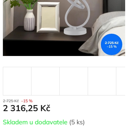
2 725 Kč
–15 %
2 725 Kč
–15 %
2 316,25 Kč
Měrná
Skladem u dodavatele
(5 ks)
cena: