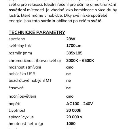
světla pro relaxaci. Ideální řešení pro účinné a multifunkční
osvětlení
místnosti. Je vhodná jako kombinace s více druhy
lustrů, které máme v nabídce. Díky své nízké spotřebě
energie jsou tato
svítidla
oblíbená po celém
světě.
TECHNICKÉ PARAMETRY
spotřeba
28W
světelný tok
1700Lm
rozměr (mm)
385x185
chromatičnost (barva světla)
3000K - 6500K
možnost stmívání
ano
nabíječka USB
ne
bezdrátové nabíjení MT
ne
časovač
ne
noční osvětlení
ano
napětí
AC100 - 240V
životnost
30 000h
spínací cyklus
20 000 x
hmotnost netto (g)
1060