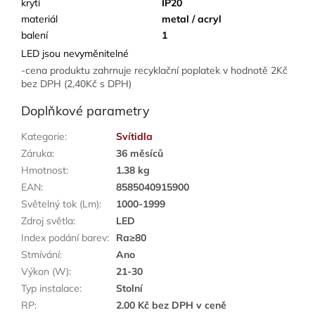
krytí
IP20
materiál
metal / acryl
balení
1
LED jsou nevyměnitelné
-cena produktu zahrnuje recyklační poplatek v hodnotě 2Kč
bez DPH (2,40Kč s DPH)
Doplňkové parametry
Kategorie
:
Svítidla
Záruka
:
36 měsíců
Hmotnost
:
1.38 kg
EAN
:
8585040915900
Světelný tok (Lm)
:
1000-1999
Zdroj světla
:
LED
Index podání barev
:
Ra≥80
Stmívání
:
Ano
Výkon (W)
:
21-30
Typ instalace
:
Stolní
RP
:
2.00 Kč bez DPH v ceně