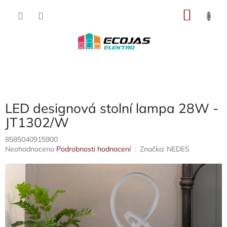
Přejít
NÁKU
na
obsah
KOŠÍK
LED designová stolní lampa 28W -
JT1302/W
8585040915900
Průměrné
Neohodnoceno
Podrobnosti hodnocení
Značka:
NEDES
hodnocení
produktu
je
0,0
z
5
hvězdiček.