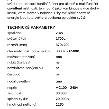
světla pro relaxaci. Ideální řešení pro účinné a multifunkční
osvětlení
místnosti. Je vhodná jako kombinace s více druhy
lustrů, které máme v nabídce. Díky své nízké spotřebě
energie jsou tato
svítidla
oblíbená po celém
světě.
TECHNICKÉ PARAMETRY
spotřeba
28W
světelný tok
1700Lm
rozměr (mm)
370x200
chromatičnost (barva světla)
3000K - 6500K
možnost stmívání
ano
nabíječka USB
ne
bezdrátové nabíjení MT
ne
časovač
ne
noční osvětlení
ano
napětí
AC100 - 240V
životnost
30 000h
spínací cyklus
20 000 x
hmotnost netto (g)
1260