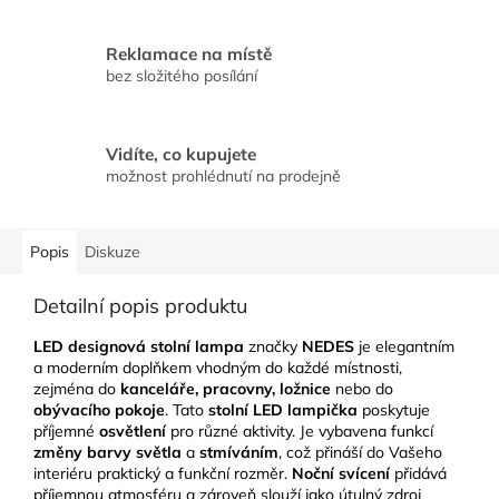
Reklamace na místě
bez složitého posílání
Vidíte, co kupujete
možnost prohlédnutí na prodejně
Popis
Diskuze
Detailní popis produktu
LED designová stolní lampa
značky
NEDES
je elegantním
a moderním doplňkem vhodným do každé místnosti,
zejména do
kanceláře, pracovny, ložnice
nebo do
obývacího pokoje
. Tato
stolní LED lampička
poskytuje
příjemné
osvětlení
pro různé aktivity. Je vybavena funkcí
změny barvy světla
a
stmíváním
, což přináší do Vašeho
interiéru praktický a funkční rozměr.
Noční svícení
přidává
příjemnou atmosféru a zároveň slouží jako útulný zdroj