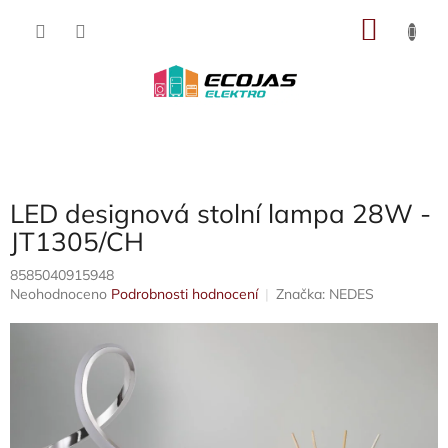
Přejít
NÁKU
na
obsah
KOŠÍK
LED designová stolní lampa 28W -
JT1305/CH
8585040915948
Průměrné
Neohodnoceno
Podrobnosti hodnocení
Značka:
NEDES
hodnocení
produktu
je
0,0
z
5
hvězdiček.