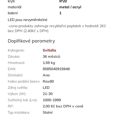
krytí
IP20
materiál
metal / acryl
balení
1
LED jsou nevyměnitelné
-cena produktu zahrnuje recyklační poplatek v hodnotě 2Kč
bez DPH (2,40Kč s DPH)
Doplňkové parametry
Kategorie
:
Svítidla
Záruka
:
36 měsíců
Hmotnost
:
1.59 kg
EAN
:
8585040915948
Stmívání
:
Ano
Index podání barev
:
Ra≥80
Zdroj světla
:
LED
Výkon (W)
:
21-30
Světelný tok (Lm)
:
1000-1999
RP
:
2.00 Kč bez DPH v ceně
Typ instalace
:
Stolní