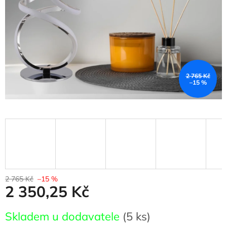
2 765 Kč
–15 %
2 765 Kč
–15 %
2 350,25 Kč
Měrná
Skladem u dodavatele
(5 ks)
cena: