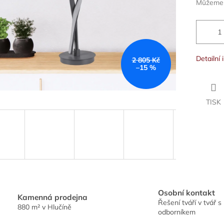
Můžeme d
Detailní
2 805 Kč
–15 %
TISK
Osobní kontakt
Kamenná prodejna
Řešení tváří v tvář s
880 m² v Hlučíně
odborníkem