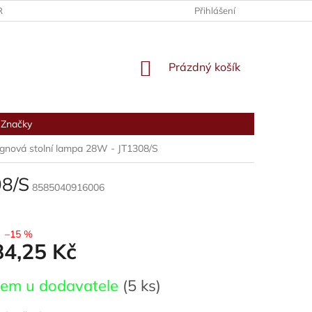
RANY OSOBNÍCH ÚDAJŮ
Přihlášení
NÁKUPNÍ
Prázdný košík
KOŠÍK
Značky
gnová stolní lampa 28W - JT1308/S
08/S
8585040916006
–15 %
84,25 Kč
dem u dodavatele
(5 ks)