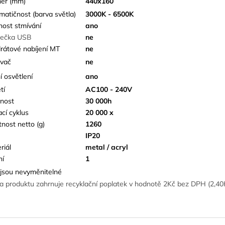
ěr (mm)
440x160
matičnost (barva světla)
3000K - 6500K
ost stmívání
ano
ječka USB
ne
rátové nabíjení MT
ne
vač
ne
í osvětlení
ano
tí
AC100 - 240V
tnost
30 000h
ací cyklus
20 000 x
nost netto (g)
1260
IP20
riál
metal / acryl
ní
1
jsou nevyměnitelné
a produktu zahrnuje recyklační poplatek v hodnotě 2Kč bez DPH (2,4