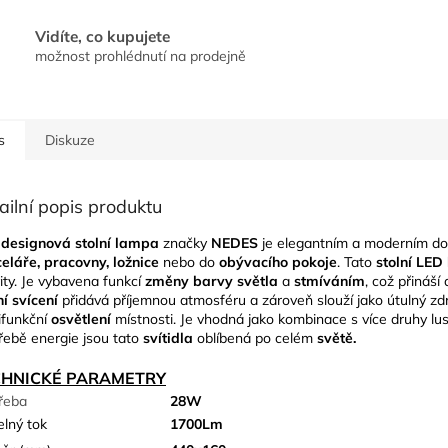
Vidíte, co kupujete
možnost prohlédnutí na prodejně
s
Diskuze
ailní popis produktu
designová stolní lampa
značky
NEDES
je elegantním a moderním do
eláře, pracovny, ložnice
nebo do
obývacího pokoje
. Tato
stolní LED
vity. Je vybavena funkcí
změny barvy světla
a
stmíváním
, což přináší
í svícení
přidává příjemnou atmosféru a zároveň slouží jako útulný zdroj
ifunkční
osvětlení
místnosti. Je vhodná jako kombinace s více druhy lus
řebě energie jsou tato
svítidla
oblíbená po celém
světě.
CHNICKÉ PARAMETRY
řeba
28W
elný tok
1700Lm