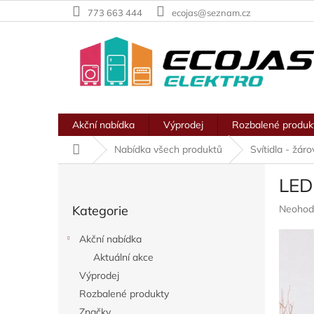
Přejít
773 663 444
ecojas@seznam.cz
na
obsah
Akční nabídka
Výprodej
Rozbalené produk
Domů
Nabídka všech produktů
Svítidla - žár
P
LED
o
Přeskočit
s
Průměr
Kategorie
Neohod
kategorie
t
hodnoc
r
produkt
Akční nabídka
a
je
Aktuální akce
n
0,0
z
Výprodej
n
5
í
Rozbalené produkty
hvězdič
p
Značky