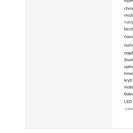
rozm
chro
možn
nabí
bezd
časo
nočn
napě
živo
spín
hmot
krytí
mate
bale
LED 
-cen
Z