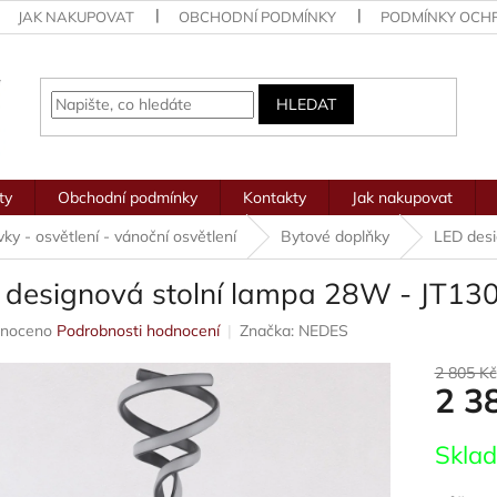
JAK NAKUPOVAT
OBCHODNÍ PODMÍNKY
PODMÍNKY OCH
HLEDAT
ty
Obchodní podmínky
Kontakty
Jak nakupovat
ovky - osvětlení - vánoční osvětlení
Bytové doplňky
LED desi
 designová stolní lampa 28W - JT13
né
noceno
Podrobnosti hodnocení
Značka:
NEDES
ení
u
2 805 Kč
2 3
Měrná
Skla
cena:
ek.