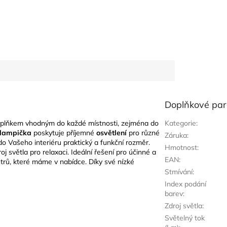
Doplňkové pa
plňkem vhodným do každé místnosti, zejména do
Kategorie
:
 lampička
poskytuje příjemné
osvětlení
pro různé
Záruka
:
 do Vašeho interiéru praktický a funkční rozměr.
Hmotnost
:
 světla pro relaxaci. Ideální řešení pro účinné a
EAN
:
trů, které máme v nabídce. Díky své nízké
Stmívání
:
Index podání
barev
:
Zdroj světla
:
Světelný tok