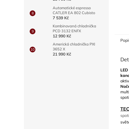
Automatické espresso
CATLER EA 802 Cubisto
7 539 Kč
Kombinovaná chladnička
PCD 3132 ENFX
12 990 Kč
Popi
Americká chladnička PXI
3652 X
21 990 Kč
Det
LED 
kanc
akti
Nočn
mult
spot
TE
spot
svět