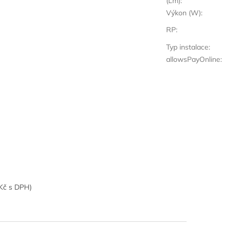
(Lm)
:
Výkon (W)
:
RP
:
Typ instalace
:
allowsPayOnline
:
0Kč s DPH)