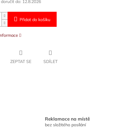
oručit do:
12.8.2026
Přidat do košíku
 informace
ZEPTAT SE
SDÍLET
Reklamace na místě
bez složitého posílání