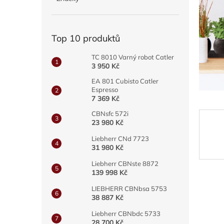
a
n
e
Top 10 produktů
l
TC 8010 Varný robot Catler
3 950 Kč
EA 801 Cubisto Catler
Espresso
7 369 Kč
CBNsfc 572i
23 980 Kč
Liebherr CNd 7723
31 980 Kč
Liebherr CBNste 8872
139 998 Kč
LIEBHERR CBNbsa 5753
38 887 Kč
Liebherr CBNbdc 5733
28 700 Kč