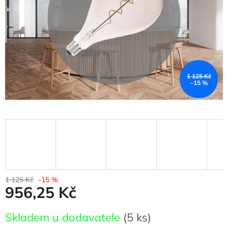
1 125 Kč
–15 %
1 125 Kč
–15 %
956,25 Kč
Měrná
Skladem u dodavatele
(5 ks)
cena: