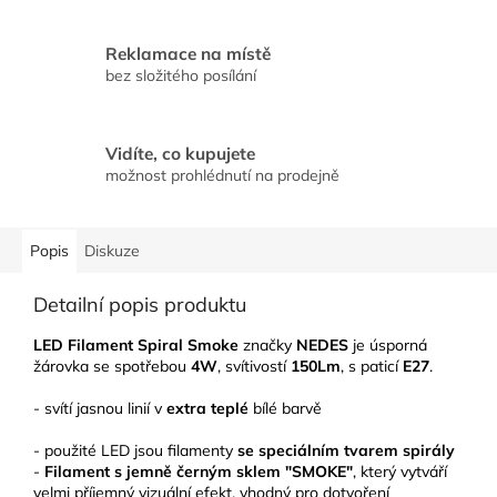
Reklamace na místě
bez složitého posílání
Vidíte, co kupujete
možnost prohlédnutí na prodejně
Popis
Diskuze
Detailní popis produktu
LED Filament Spiral Smoke
značky
NEDES
je úsporná
žárovka se spotřebou
4W
, svítivostí
150Lm
, s paticí
E27
.
- svítí jasnou linií v
extra teplé
bílé barvě
- použité LED jsou filamenty
se speciálním tvarem spirály
-
Filament s jemně černým sklem "SMOKE"
, který vytváří
velmi příjemný vizuální efekt, vhodný pro dotvoření