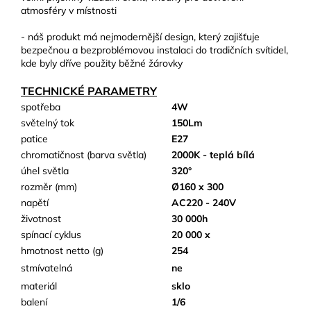
atmosféry v místnosti
- náš produkt má nejmodernější design, který zajišťuje
bezpečnou a bezproblémovou instalaci do tradičních svítidel,
kde byly dříve použity běžné žárovky
TECHNICKÉ PARAMETRY
spotřeba
4W
světelný tok
150Lm
patice
E27
chromatičnost (barva světla)
2000K - teplá bílá
úhel světla
320°
rozměr (mm)
Ø160 x 300
napětí
AC220 - 240V
životnost
30 000h
spínací cyklus
20 000 x
hmotnost netto (g)
254
stmívatelná
ne
materiál
sklo
balení
1/6