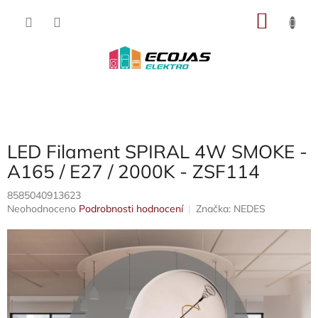
Přejít
NÁKU
na
obsah
KOŠÍK
LED Filament SPIRAL 4W SMOKE -
A165 / E27 / 2000K - ZSF114
8585040913623
Průměrné
Neohodnoceno
Podrobnosti hodnocení
Značka:
NEDES
hodnocení
produktu
je
0,0
z
5
hvězdiček.