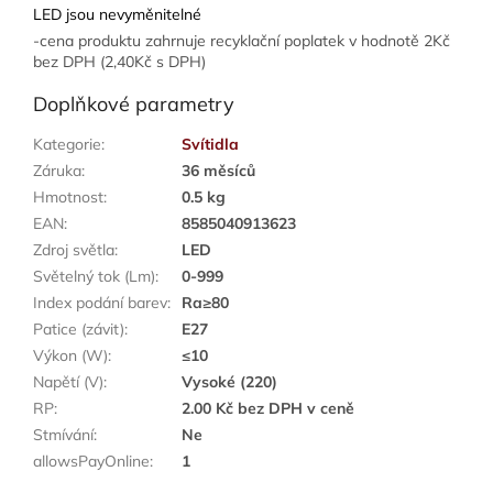
LED jsou nevyměnitelné
-cena produktu zahrnuje recyklační poplatek v hodnotě 2Kč
bez DPH (2,40Kč s DPH)
Doplňkové parametry
Kategorie
:
Svítidla
Záruka
:
36 měsíců
Hmotnost
:
0.5 kg
EAN
:
8585040913623
Zdroj světla
:
LED
Světelný tok (Lm)
:
0-999
Index podání barev
:
Ra≥80
Patice (závit)
:
E27
Výkon (W)
:
≤10
Napětí (V)
:
Vysoké (220)
RP
:
2.00 Kč bez DPH v ceně
Stmívání
:
Ne
allowsPayOnline
:
1