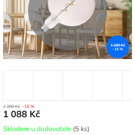
1 280 Kč
–15 %
1 280 Kč
–15 %
1 088 Kč
Měrná
Skladem u dodavatele
(5 ks)
cena: