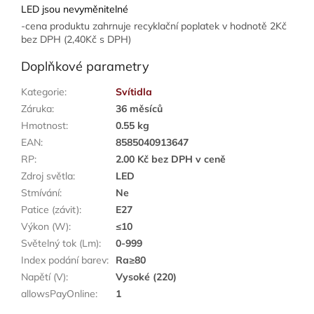
LED jsou nevyměnitelné
-cena produktu zahrnuje recyklační poplatek v hodnotě 2Kč
bez DPH (2,40Kč s DPH)
Doplňkové parametry
Kategorie
:
Svítidla
Záruka
:
36 měsíců
Hmotnost
:
0.55 kg
EAN
:
8585040913647
RP
:
2.00 Kč bez DPH v ceně
Zdroj světla
:
LED
Stmívání
:
Ne
Patice (závit)
:
E27
Výkon (W)
:
≤10
Světelný tok (Lm)
:
0-999
Index podání barev
:
Ra≥80
Napětí (V)
:
Vysoké (220)
allowsPayOnline
:
1