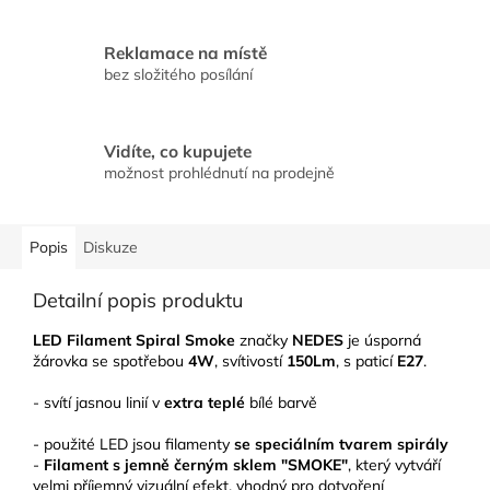
Reklamace na místě
bez složitého posílání
Vidíte, co kupujete
možnost prohlédnutí na prodejně
Popis
Diskuze
Detailní popis produktu
LED Filament Spiral Smoke
značky
NEDES
je úsporná
žárovka se spotřebou
4W
, svítivostí
150Lm
, s paticí
E27
.
- svítí jasnou linií v
extra teplé
bílé barvě
- použité LED jsou filamenty
se speciálním tvarem spirály
-
Filament s jemně černým sklem "SMOKE"
, který vytváří
velmi příjemný vizuální efekt, vhodný pro dotvoření