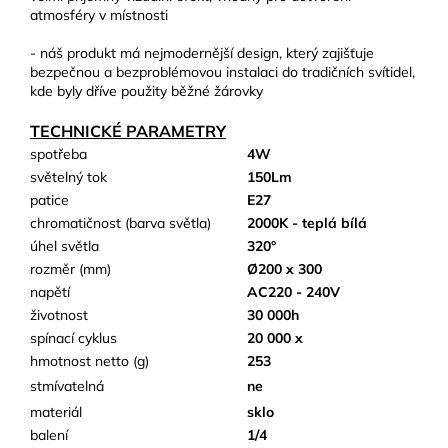
atmosféry v místnosti
- náš produkt má nejmodernější design, který zajišťuje
bezpečnou a bezproblémovou instalaci do tradičních svítidel,
kde byly dříve použity běžné žárovky
TECHNICKÉ PARAMETRY
spotřeba
4W
světelný tok
150Lm
patice
E27
chromatičnost (barva světla)
2000K - teplá bílá
úhel světla
320°
rozměr (mm)
Ø200 x 300
napětí
AC220 - 240V
životnost
30 000h
spínací cyklus
20 000 x
hmotnost netto (g)
253
stmívatelná
ne
materiál
sklo
balení
1/4