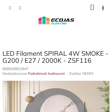
Přejít
NÁKU
na
obsah
KOŠÍK
LED Filament SPIRAL 4W SMOKE -
G200 / E27 / 2000K - ZSF116
8585040913647
Průměrné
Neohodnoceno
Podrobnosti hodnocení
Značka:
NEDES
hodnocení
produktu
je
0,0
z
5
hvězdiček.